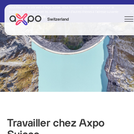
Vous êtes sur le site web d'Axpo Suisse. Vous trouverez des informations sur la
stratégie, les relations avec les investisseurs et d'autres thèmes à l'adresse suivante
(en anglais) :
Axpo Group
Switzerland
Chercher
Axpo Group
Travailler chez Axpo