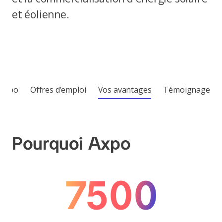
et éolienne.
Axpo
Offres d’emploi
Vos avantages
Témoignages
Pourquoi Axpo
7500