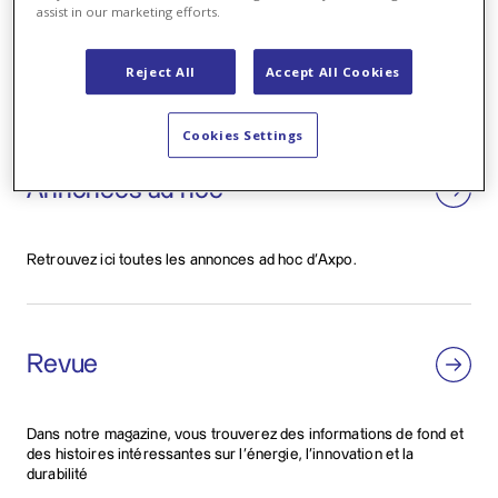
assist in our marketing efforts.
Communiqués médias
Reject All
Accept All Cookies
Retrouvez ici toutes les communiqués médias d’Axpo.
Cookies Settings
Annonces ad hoc
Retrouvez ici toutes les annonces ad hoc d’Axpo.
Revue
Dans notre magazine, vous trouverez des informations de fond et
des histoires intéressantes sur l’énergie, l’innovation et la
durabilité