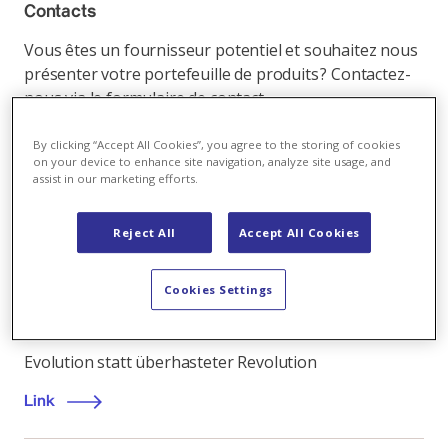
Contacts
Vous êtes un fournisseur potentiel et souhaitez nous
présenter votre portefeuille de produits ? Contactez-
nous via le formulaire de contact.
Link
By clicking “Accept All Cookies”, you agree to the storing of cookies
on your device to enhance site navigation, analyze site usage, and
assist in our marketing efforts.
Reject All
Accept All Cookies
Energy market
,
20.03.2023
Die Europäische Kommission veröffentlicht
Cookies Settings
Vorschläge zur Überarbeitung des EU
Strombinnenmarktes
Evolution statt überhasteter Revolution
Link