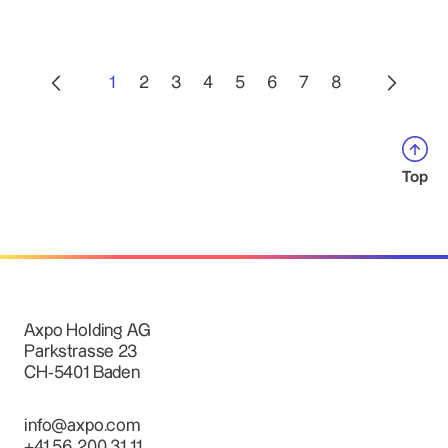
1
2
3
4
5
6
7
8
Top
Axpo Holding AG
Parkstrasse 23
CH-5401 Baden
info@axpo.com
+41 56 200 31 11