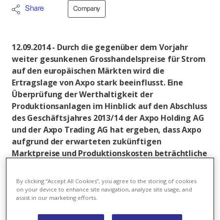
Share
Company
12.09.2014 - Durch die gegenüber dem Vorjahr
weiter gesunkenen Grosshandelspreise für Strom
auf den europäischen Märkten wird die
Ertragslage von Axpo stark beeinflusst. Eine
Überprüfung der Werthaltigkeit der
Produktionsanlagen im Hinblick auf den Abschluss
des Geschäftsjahres 2013/14 der Axpo Holding AG
und der Axpo Trading AG hat ergeben, dass Axpo
aufgrund der erwarteten zukünftigen
Marktpreise und Produktionskosten beträchtliche
Wertberichtigungen auf in- und ausländischen
Produktionsanlagen sowie im Rahmen der
By clicking “Accept All Cookies”, you agree to the storing of cookies
Energiebezugsverträge aus Frankreich
on your device to enhance site navigation, analyze site usage, and
assist in our marketing efforts.
vornehmen muss. Zudem passt Axpo die
Abschreibungsdauer bei den Kernkraftwerken an.