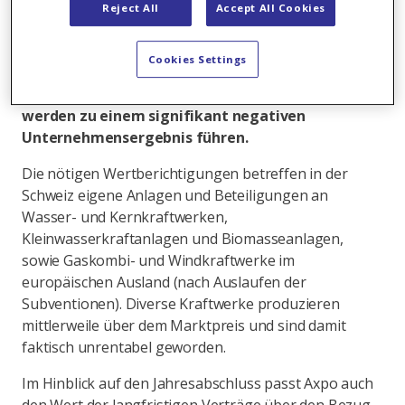
Die Wertanpassungen des Axpo Konzerns werden
Reject All
Accept All Cookies
das Betriebsergebnis (EBIT) des Geschäftsjahres
2013/14 insgesamt voraussichtlich mit rund 1.5
Cookies Settings
Mia. CHF belasten. Davon fallen 560 Mio. CHF auf
die Axpo Trading AG. Die Wertberichtigungen
werden zu einem signifikant negativen
Unternehmensergebnis führen.
Die nötigen Wertberichtigungen betreffen in der
Schweiz eigene Anlagen und Beteiligungen an
Wasser- und Kernkraftwerken,
Kleinwasserkraftanlagen und Biomasseanlagen,
sowie Gaskombi- und Windkraftwerke im
europäischen Ausland (nach Auslaufen der
Subventionen). Diverse Kraftwerke produzieren
mittlerweile über dem Marktpreis und sind damit
faktisch unrentabel geworden.
Im Hinblick auf den Jahresabschluss passt Axpo auch