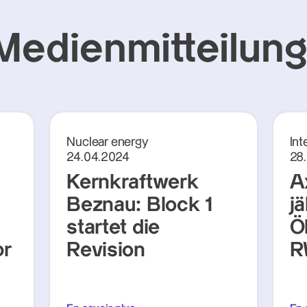
Medienmitteilun
Nuclear energy
Int
24.04.2024
28
Kernkraftwerk
A
Beznau: Block 1
j
startet die
Ö
pr
Revision
R