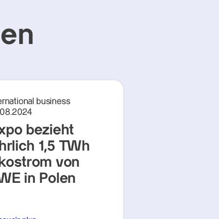
gen
ernational business
.08.2024
xpo bezieht
ährlich 1,5 TWh
kostrom von
WE in Polen