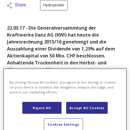
Share
Hydropower
22.03.17 - Die Generalversammlung der
Kraftwerke Ilanz AG (KWI) hat heute die
Jahresrechnung 2015/16 genehmigt und die
Auszahlung einer Dividende von 1,25% auf dem
Aktienkapital von 50 Mio. CHF beschlossen.
Anhaltende Trockenheit in den Herbst- und
Wintermonaten führten zu einer geringeren
Stromproduktion.
By clicking “Accept All Cookies”, you agree to the storing of cookies
Die Jahresproduktion der KWI erreichte im
on your device to enhance site navigation, analyze site usage, and
assist in our marketing efforts.
Berichtsjahr (1. Oktober 2015 – 30. September 2016)
mit 252,7 Mio. kWh. 96,2% des zehnjährigen Mittels,
Reject All
Accept All Cookies
was gegenüber dem Vorjahr einer Abnahme von 14%
entspricht. Das Verhältnis von Winter- zu
Sommerenergie betrug dabei 26% zu 74%.
Cookies Settings