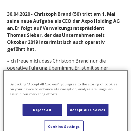
30.04.2020 - Christoph Brand (50) tritt am 1. Mai
seine neue Aufgabe als CEO der Axpo Holding AG
an. Er folgt auf Verwaltungsratspräsident
Thomas Sieber, der das Unternehmen seit
Oktober 2019 interimistisch auch operativ
geführt hat.
«Ich freue mich, dass Christoph Brand nun die
operative Führung übernimmt. Er ist mit seiner
Persönlichkeit, seinem Leadership-Spirit und seinen
Erfahrungen in Kommunikationstechnologien und
By clicking “Accept All Cookies”, you agree to the storing of cookies
Digitalisierung die ideale Verstärkung an der Spitze
on your device to enhance site navigation, analyze site usage, and
assist in our marketing efforts.
des Unternehmens», sagt Axpo
Verwaltungsratspräsident Thomas Sieber.
Reject All
Accept All Cookies
Für Christoph Brand wird es in Zeiten von Lockdown
und Homeoffice ein spezieller Start werden. «Es ist
Cookies Settings
tatsächlich eine Challenge als CEO anzutreten, wenn