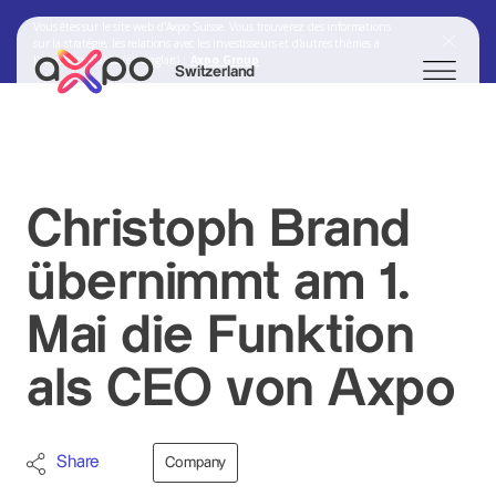
Vous êtes sur le site web d'Axpo Suisse. Vous trouverez des informations
sur la stratégie, les relations avec les investisseurs et d'autres thèmes à
l'adresse suivante (en anglais) :
Axpo Group
Switzerland
Chercher
Christoph Brand
Axpo Group
übernimmt am 1.
Mai die Funktion
als CEO von Axpo
Share
Company