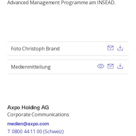
Advanced Management Programme am INSEAD.
Send ema
Dow
Foto Christoph Brand
View
Send ema
Dow
Medienmitteilung
Axpo Holding AG
Corporate Communications
medien@axpo.com
T 0800 44 11 00 (Schweiz)