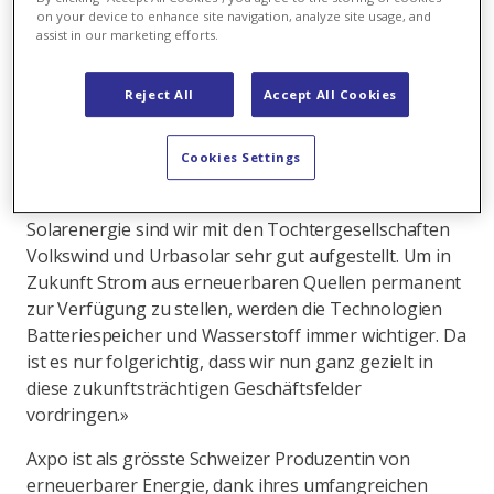
neuen Abteilungen Batteries und Hydrogen
on your device to enhance site navigation, analyze site usage, and
geschaffen, die in der Division Renewables
assist in our marketing efforts.
angesiedelt sind. Entsprechende Teams werden in den
kommenden Monaten aufgebaut.
Reject All
Accept All Cookies
Christoph Sutter, Head Division Renewables bei Axpo,
freut sich: „Wir haben den Ausbau unseres Geschäfts
Cookies Settings
mit erneuerbaren Energien in den vergangenen
Jahren stark vorangetrieben. In der Wind- und
Solarenergie sind wir mit den Tochtergesellschaften
Volkswind und Urbasolar sehr gut aufgestellt. Um in
Zukunft Strom aus erneuerbaren Quellen permanent
zur Verfügung zu stellen, werden die Technologien
Batteriespeicher und Wasserstoff immer wichtiger. Da
ist es nur folgerichtig, dass wir nun ganz gezielt in
diese zukunftsträchtigen Geschäftsfelder
vordringen.»
Axpo ist als grösste Schweizer Produzentin von
erneuerbarer Energie, dank ihres umfangreichen