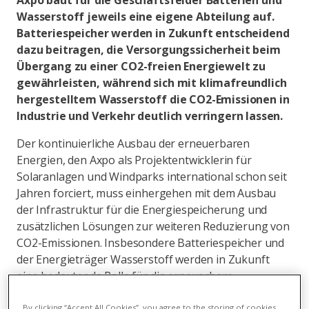
Axpo baut für die Geschäftsfelder Batterien und
Wasserstoff jeweils eine eigene Abteilung auf.
Batteriespeicher werden in Zukunft entscheidend
dazu beitragen, die Versorgungssicherheit beim
Übergang zu einer CO2-freien Energiewelt zu
gewährleisten, während sich mit klimafreundlich
hergestelltem Wasserstoff die CO2-Emissionen in
Industrie und Verkehr deutlich verringern lassen.
Der kontinuierliche Ausbau der erneuerbaren
Energien, den Axpo als Projektentwicklerin für
Solaranlagen und Windparks international schon seit
Jahren forciert, muss einhergehen mit dem Ausbau
der Infrastruktur für die Energiespeicherung und
zusätzlichen Lösungen zur weiteren Reduzierung von
CO2-Emissionen. Insbesondere Batteriespeicher und
der Energieträger Wasserstoff werden in Zukunft
eine bedeutende Rolle für die erneuerbare
Energiewelt spielen. Deshalb hat Axpo die beiden
By clicking “Accept All Cookies”, you agree to the storing of cookies