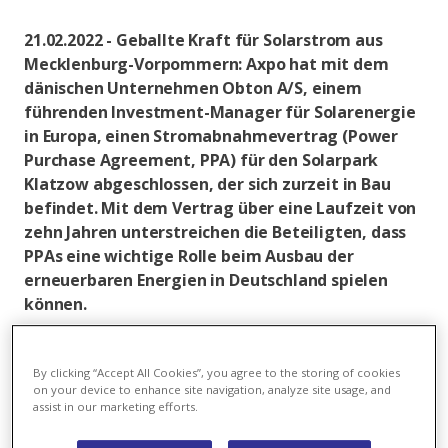
21.02.2022 - Geballte Kraft für Solarstrom aus
Mecklenburg-Vorpommern: Axpo hat mit dem
dänischen Unternehmen Obton A/S, einem
führenden Investment-Manager für Solarenergie
in Europa, einen Stromabnahmevertrag (Power
Purchase Agreement, PPA) für den Solarpark
Klatzow abgeschlossen, der sich zurzeit in Bau
befindet. Mit dem Vertrag über eine Laufzeit von
zehn Jahren unterstreichen die Beteiligten, dass
PPAs eine wichtige Rolle beim Ausbau der
erneuerbaren Energien in Deutschland spielen
können.
Die Bauphase des 11 MWp grossen Solarparks in der
Nähe von Neubrandenburg hat bereits begonnen,
By clicking “Accept All Cookies”, you agree to the storing of cookies
die Inbetriebnahme ist für das Frühjahr 2022 geplant.
on your device to enhance site navigation, analyze site usage, and
assist in our marketing efforts.
Während Axpo schon seit über 15 Jahren europaweit
im Geschäft mit PPAs für erneuerbare Energien tätig