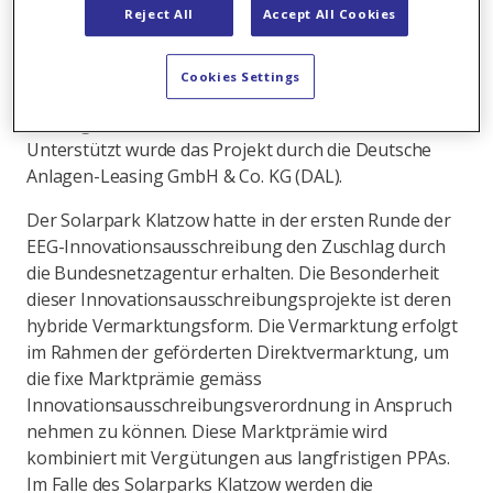
Reject All
Accept All Cookies
ist und auch in Deutschland bereits mehrere solche
Verträge abgeschlossen hat, stellt der
Vertragsabschluss für Obton A/S als
Cookies Settings
Projektentwicklerin des Solarparks Klatzow den
Einstieg in das PPA-Geschäft in Deutschland dar.
Unterstützt wurde das Projekt durch die Deutsche
Anlagen-Leasing GmbH & Co. KG (DAL).
Der Solarpark Klatzow hatte in der ersten Runde der
EEG-Innovationsausschreibung den Zuschlag durch
die Bundesnetzagentur erhalten. Die Besonderheit
dieser Innovationsausschreibungsprojekte ist deren
hybride Vermarktungsform. Die Vermarktung erfolgt
im Rahmen der geförderten Direktvermarktung, um
die fixe Marktprämie gemäss
Innovationsausschreibungsverordnung in Anspruch
nehmen zu können. Diese Marktprämie wird
kombiniert mit Vergütungen aus langfristigen PPAs.
Im Falle des Solarparks Klatzow werden die