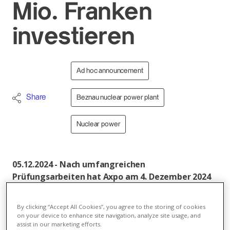
Mio. Franken
investieren
Ad hoc announcement
Share
Beznau nuclear power plant
Nuclear power
05.12.2024 - Nach umfangreichen
Prüfungsarbeiten hat Axpo am 4. Dezember 2024
entschieden, den Betrieb des KKW Beznau bis 2033
zu sichern und dafür 350 Millionen CHF zu
By clicking “Accept All Cookies”, you agree to the storing of cookies
investieren. Somit wird Beznau im Jahr 2033 auf 64
on your device to enhance site navigation, analyze site usage, and
assist in our marketing efforts.
Jahre zuverlässige und CO2-arme