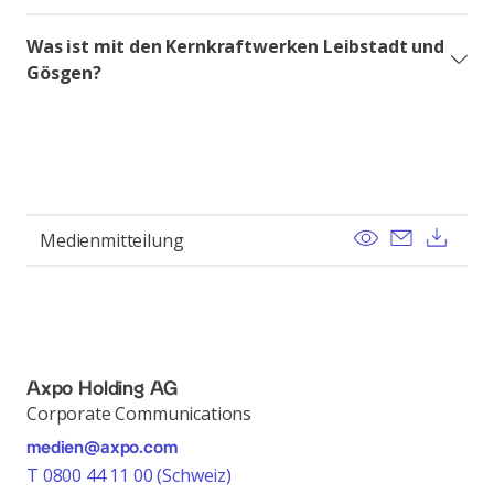
Was ist mit den Kernkraftwerken Leibstadt und
Gösgen?
View
Send ema
Dow
Medienmitteilung
Axpo Holding AG
Corporate Communications
medien@axpo.com
T 0800 44 11 00 (Schweiz)