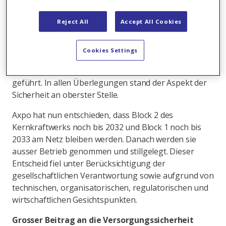
Stromproduktion zurückblicken können.
Reject All
Accept All Cookies
Axpo hat umfangreiche Abklärungen getroffen und
Untersuchungen durchgeführt. Dabei wurden auch
Cookies Settings
externe Spezialisten und Lieferanten beigezogen
sowie Gespräche mit der Aufsichtsbehörde ENSI
geführt. In allen Überlegungen stand der Aspekt der
Sicherheit an oberster Stelle.
Axpo hat nun entschieden, dass Block 2 des
Kernkraftwerks noch bis 2032 und Block 1 noch bis
2033 am Netz bleiben werden. Danach werden sie
ausser Betrieb genommen und stillgelegt. Dieser
Entscheid fiel unter Berücksichtigung der
gesellschaftlichen Verantwortung sowie aufgrund von
technischen, organisatorischen, regulatorischen und
wirtschaftlichen Gesichtspunkten.
Grosser Beitrag an die Versorgungssicherheit