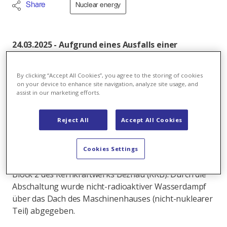
Share
Nuclear energy
24.03.2025 - Aufgrund eines Ausfalls einer
Verbindung zum 220-kV-Stromnetz ereignete sich
in der Nacht auf Montag eine Schnellabschaltung
By clicking “Accept All Cookies”, you agree to the storing of cookies
im Kernkraftwerk Beznau 2. Die Anlage war zu
on your device to enhance site navigation, analyze site usage, and
jeder Zeit in sicherem Zustand. Die Ursache für
assist in our marketing efforts.
den Ausfall der Netzanbindung wird zurzeit
abgeklärt.
Reject All
Accept All Cookies
Aufgrund eines Ausfalls einer 220-kV-Netzanbindung
kam es am 23.03.2025 um 22:31 Uhr zu einer
Cookies Settings
automatischen Schnellabschaltung des Reaktors im
Block 2 des Kernkraftwerks Beznau (KKB). Durch die
Abschaltung wurde nicht-radioaktiver Wasserdampf
über das Dach des Maschinenhauses (nicht-nuklearer
Teil) abgegeben.