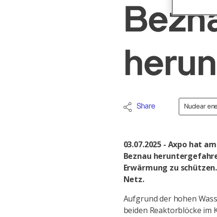
Bezn
herun
Share
Nuclear en
03.07.2025 - Axpo hat a
Beznau heruntergefahren
Erwärmung zu schützen. 
Netz.
Aufgrund der hohen Wasse
beiden Reaktorblöcke im 