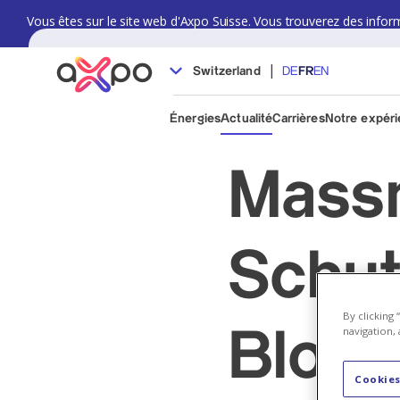
Vous êtes sur le site web d'Axpo Suisse. Vous trouverez des informat
|
Switzerland
DE
FR
EN
Énergies
Actualité
Carrières
Notre expér
Mass
Schut
By clicking
navigation, 
Bloc
Cookies