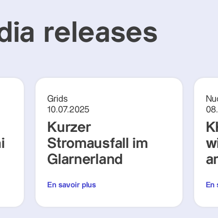
ia releases
Grids
Nu
10.07.2025
08
Kurzer
K
i
Stromausfall im
w
Glarnerland
a
En savoir plus
En 