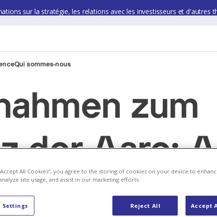
ions sur la stratégie, les relations avec les investisseurs et d'autres t
ience
Qui sommes-nous
nahmen zum
z der Aare: 
 “Accept All Cookies”, you agree to the storing of cookies on your device to enhanc
analyze site usage, and assist in our marketing efforts.
k 2 des KKW
 Settings
Reject All
Accept A