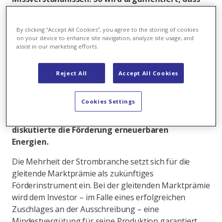
die Strombranche mit der Förderung von
erneuerbaren Energien ein ordnungspolitisch
By clicking “Accept All Cookies”, you agree to the storing of cookies
schädliches und unwirksames System
on your device to enhance site navigation, analyze site usage, and
unterstütze. Unter Beschuss geraten ist auch die
assist in our marketing efforts.
gleitende Marktprämie. Das sei ein Trick, das
Marktrisiko auf den Staat zu überwälzen. Beides
Reject All
Accept All Cookies
ist falsch. Dieser Beitrag soll helfen, die künftige
Debatte auf ein konstruktives Fundament zu
Cookies Settings
stellen. Der vorliegende Teil 2 befasst sich mit der
gleitenden Marktprämie, der
erste Teil
diskutierte die Förderung erneuerbaren
Energien.
Die Mehrheit der Strombranche setzt sich für die
gleitende Marktprämie als zukünftiges
Förderinstrument ein. Bei der gleitenden Marktprämie
wird dem Investor – im Falle eines erfolgreichen
Zuschlages an der Ausschreibung – eine
Mindestvergütung für seine Produktion garantiert.