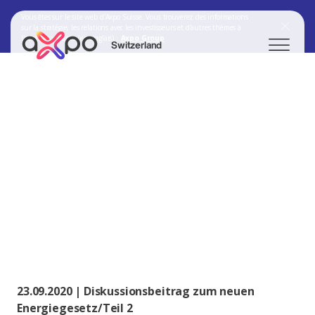
Vous êtes sur le site web d'Axpo Suisse. Vous trouverez des informations
sur la stratégie, les relations avec les investisseurs et d'autres thèmes à
l'adresse suivante (en anglais) :
Axpo Group
Switzerland
Chercher
Axpo Group
23.09.2020 | Diskussionsbeitrag zum neuen
Energiegesetz/Teil 2