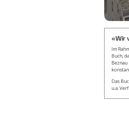
«Wir 
Im Rahm
Buch, d
Beznau a
konstant
Das Buch
u.a. Ver