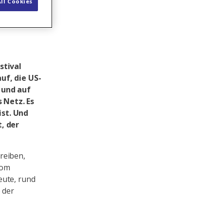
ll Cookies
stival
uf, die US-
 und auf
 Netz. Es
ist. Und
, der
reiben,
Vom
eute, rund
 der