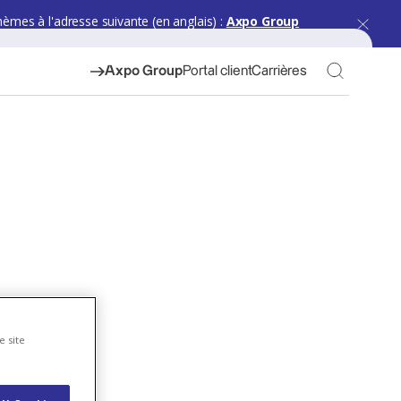
hèmes à l'adresse suivante (en anglais) :
Axpo Group
Toggle S
Axpo Group
Portal client
Carrières
e site