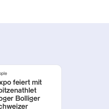
ople
xpo feiert mit
pitzenathlet
oger Bolliger
chweizer