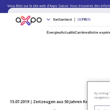
Vous êtes sur le site web d'Axpo Suisse. Vous trouverez des informat
|
Switzerland
DE
FR
EN
Énergies
Actualité
Carrières
Notre expér
By clicking
navigation, 
15.07.2019 | Zeitzeugen aus 50 Jahren Kernkraftwe