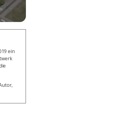
019 ein
ftwerk
die
Autor,