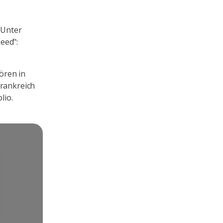
 Unter
eed":
ören in
Frankreich
lio.