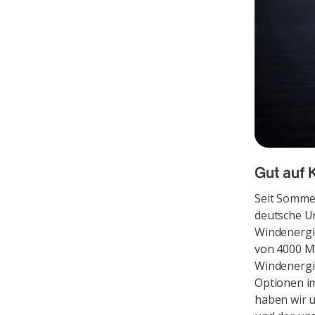
Gut auf 
Seit Somme
deutsche U
Windenergie
von 4000 MW
Windenergie
Optionen im
haben wir u