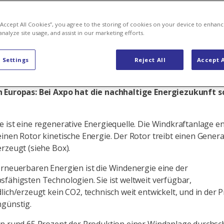
n laues Lüftch
 “Accept All Cookies”, you agree to the storing of cookies on your device to enhanc
analyze site usage, and assist in our marketing efforts.
 Settings
Reject All
Accept A
ie grösste Schweizer Produzentin von erneuerbaren Energ
sche Wasserkraft, Biomasse aber auch Windenergie an 
 Europas: Bei Axpo hat die nachhaltige Energiezukunft 
 ist eine regenerative Energiequelle. Die Windkraftanlage e
inen Rotor kinetische Energie. Der Rotor treibt einen Genera
rzeugt (siehe Box).
rneuerbaren Energien ist die Windenergie eine der
fähigsten Technologien. Sie ist weltweit verfügbar,
lich/erzeugt kein CO2, technisch weit entwickelt, und in der 
ngünstig.