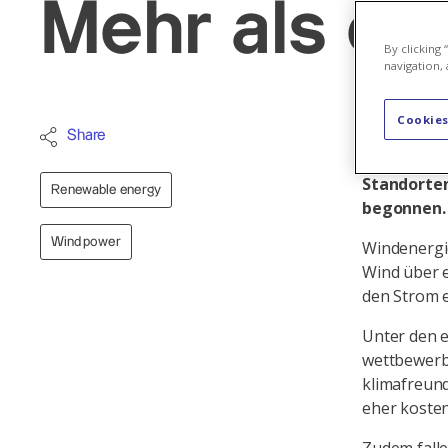
Mehr als ei
By clicking
navigation, 
Cookies
Axpo ist d
Share
Schweizeri
Standorten
Renewable energy
begonnen.
Wind power
Windenergie
Wind über e
den Strom e
Unter den e
wettbewerbs
klimafreund
eher koste