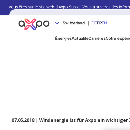
Vous êtes sur le site web d'Axpo Suisse. Vous trouverez des informat
|
Switzerland
DE
FR
EN
Énergies
Actualité
Carrières
Notre expér
07.05.2018 | Windenergie ist für Axpo ein wichtige