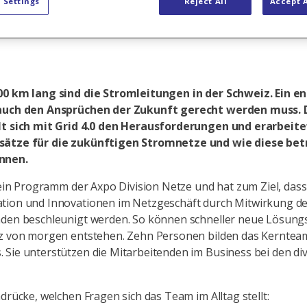
 Settings
Reject All
Accept A
der Zukunft
00 km lang sind die Stromleitungen in der Schweiz. Ein 
auch den Ansprüchen der Zukunft gerecht werden muss. D
lt sich mit Grid 4.0 den Herausforderungen und erarbeit
ätze für die zukünftigen Stromnetze und wie diese bet
nnen.
t ein Programm der Axpo Division Netze und hat zum Ziel, dass 
tion und Innovationen im Netzgeschäft durch Mitwirkung d
nden beschleunigt werden. So können schneller neue Lösung
tz von morgen entstehen. Zehn Personen bilden das Kerntea
Sie unterstützen die Mitarbeitenden im Business bei den di
ndrücke, welchen Fragen sich das Team im Alltag stellt: