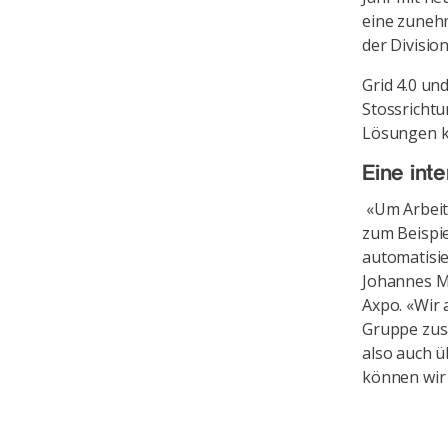
eine zunehm
der Divisio
Grid 4.0 und
Stossrichtu
Lösungen kon
Eine int
«Um Arbeits
zum Beispie
automatisie
Johannes Ma
Axpo. «Wir 
Gruppe zus
also auch ü
können wir 