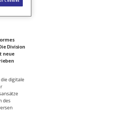
ll Cookies
enormes
ie Division
et neue
rieben
die digitale
er
sansätze
m des
versen