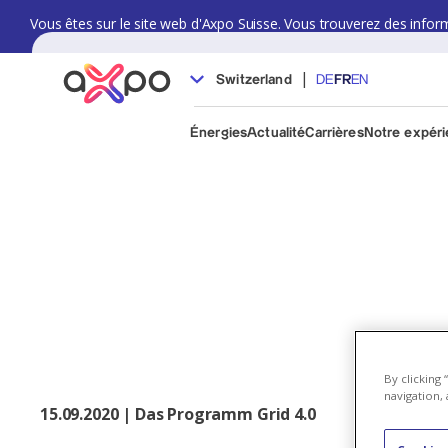
Vous êtes sur le site web d'Axpo Suisse. Vous trouverez des informat
|
Switzerland
DE
FR
EN
Énergies
Actualité
Carrières
Notre expér
By clicking
navigation, 
15.09.2020 | Das Programm Grid 4.0