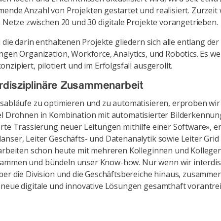
ende Anzahl von Projekten gestartet und realisiert. Zurzeit
n Netze zwischen 20 und 30 digitale Projekte vorangetrieben.
 die darin enthaltenen Projekte gliedern sich alle entlang der 
ngen Organization, Workforce, Analytics, und Robotics. Es w
zipiert, pilotiert und im Erfolgsfall ausgerollt.
erdisziplinäre Zusammenarbeit
abläufe zu optimieren und zu automatisieren, erproben wir 
l Drohnen in Kombination mit automatisierter Bilderkennun
rte Trassierung neuer Leitungen mithilfe einer Software», er
nser, Leiter Geschäfts- und Datenanalytik sowie Leiter Grid 
arbeiten schon heute mit mehreren Kolleginnen und Kollege
ammen und bündeln unser Know-how. Nur wenn wir interdisz
ber die Division und die Geschäftsbereiche hinaus, zusamme
neue digitale und innovative Lösungen gesamthaft vorantre