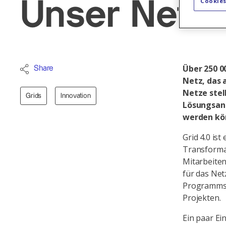
Cookies
Unser Netz 
Über 250 0
Share
Netz, das 
Netze stel
Grids
Innovation
Lösungsans
werden kö
Grid 4.0 is
Transforma
Mitarbeite
für das Ne
Programms. 
Projekten.
Ein paar Ei