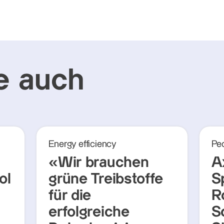
e auch
Energy efficiency
Pe
«Wir brauchen
A
ol
grüne Treibstoffe
S
für die
R
erfolgreiche
S