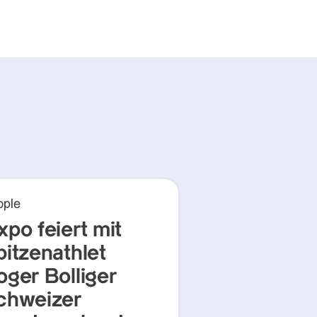
ople
xpo feiert mit
pitzenathlet
oger Bolliger
chweizer