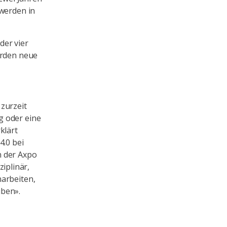
 werden in
der vier
erden neue
zurzeit
g oder eine
klärt
4.0 bei
n der Axpo
iplinär,
narbeiten,
iben».