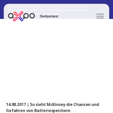
Vous êtes sur le site web d'Axpo Suisse. Vous trouverez des informations
sur la stratégie, les relations avec les investisseurs et d'autres thèmes à
l'adresse suivante (en anglais) :
Axpo Group
Switzerland
Chercher
Axpo Group
14.08.2017 | So sieht McKinsey die Chancen und
Gefahren von Batteriespeichern