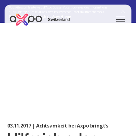
Vous êtes sur le site web d'Axpo Suisse. Vous trouverez des informations
sur la stratégie, les relations avec les investisseurs et d'autres thèmes à
l'adresse suivante (en anglais) :
Axpo Group
Switzerland
Chercher
Axpo Group
03.11.2017 | Achtsamkeit bei Axpo bringt’s