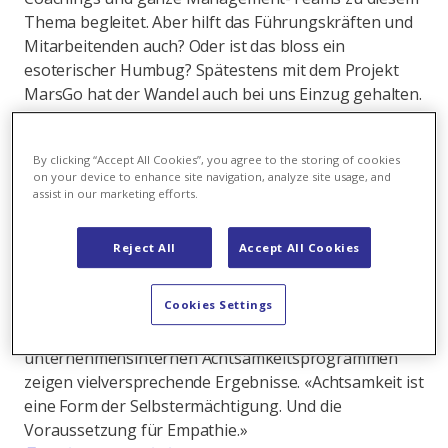
Thema begleitet. Aber hilft das Führungskräften und
Mitarbeitenden auch? Oder ist das bloss ein
esoterischer Humbug? Spätestens mit dem Projekt
MarsGo hat der Wandel auch bei uns Einzug gehalten.
«Wir müssen den Wandel als Konstante akzeptieren»,
sagt Angelika von der Assen. Ruhe und Gelassenheit
By clicking “Accept All Cookies”, you agree to the storing of cookies
liessen sich aber nur aus sich selbst schöpfen. «Wenn
on your device to enhance site navigation, analyze site usage, and
ich den Veränderungen mit Angst begegne, kann ich
assist in our marketing efforts.
nicht angemessen reagieren», sagt Angelika. Die
Unterstützung der Mitarbeitenden und
Reject All
Accept All Cookies
Führungskräfte durch Achtsamkeitsübungen macht in
dieser Situation mehr als Sinn. Deren Wirksamkeit ist
Cookies Settings
durch neurowissenschaftliche Erkenntnisse erhärtet
und erste Vorher-Nachher-Messungen von
unternehmensinternen Achtsamkeitsprogrammen
zeigen vielversprechende Ergebnisse. «Achtsamkeit ist
eine Form der Selbstermächtigung. Und die
Voraussetzung für Empathie.»