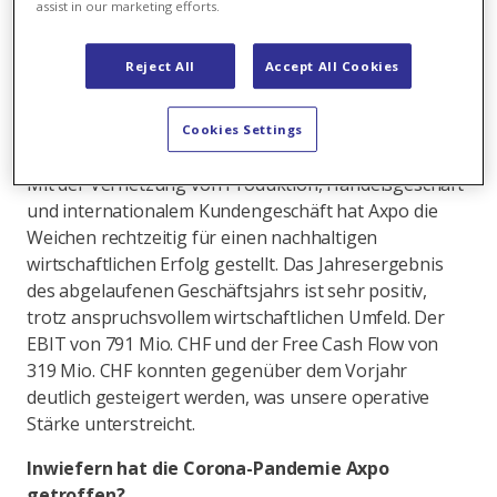
assist in our marketing efforts.
unterwegs. Und als relevantes Unternehmen und
verantwortungsvolle Arbeitgeberin nehmen wir auch
eine wichtige gesellschaftliche Rolle wahr.
Reject All
Accept All Cookies
Wie machen Sie die wirtschaftliche
Cookies Settings
Nachhaltigkeit fest?
Mit der Vernetzung von Produktion, Handelsgeschäft
und internationalem Kundengeschäft hat Axpo die
Weichen rechtzeitig für einen nachhaltigen
wirtschaftlichen Erfolg gestellt. Das Jahresergebnis
des abgelaufenen Geschäftsjahrs ist sehr positiv,
trotz anspruchsvollem wirtschaftlichen Umfeld. Der
EBIT von 791 Mio. CHF und der Free Cash Flow von
319 Mio. CHF konnten gegenüber dem Vorjahr
deutlich gesteigert werden, was unsere operative
Stärke unterstreicht.
Inwiefern hat die Corona-Pandemie Axpo
getroffen?