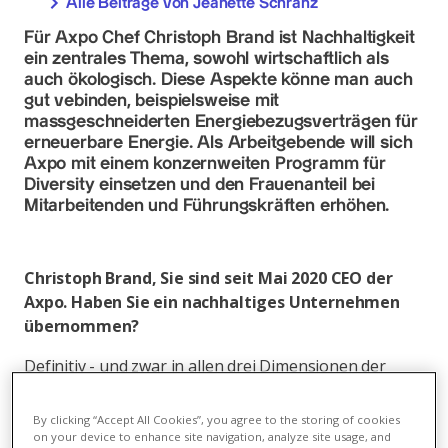
Alle Beiträge von Jeanette Schranz
Für Axpo Chef Christoph Brand ist Nachhaltigkeit
ein zentrales Thema, sowohl wirtschaftlich als
auch ökologisch. Diese Aspekte könne man auch
gut vebinden, beispielsweise mit
massgeschneiderten Energiebezugsverträgen für
erneuerbare Energie. Als Arbeitgebende will sich
Axpo mit einem konzernweiten Programm für
Diversity einsetzen und den Frauenanteil bei
Mitarbeitenden und Führungskräften erhöhen.
Christoph Brand, Sie sind seit Mai 2020 CEO der
Axpo. Haben Sie ein nachhaltiges Unternehmen
übernommen?
Definitiv - und zwar in allen drei Dimensionen der
Nachhaltigkeit. Wirtschaftlich steht Axpo auf solider
Basis. Ökologisch sind wir als grösste Schweizer
By clicking “Accept All Cookies”, you agree to the storing of cookies
Produzentin von erneuerbarer Energie gut
on your device to enhance site navigation, analyze site usage, and