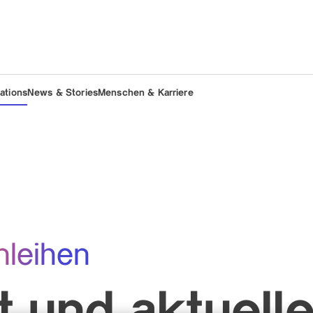
lations
News & Stories
Menschen & Karriere
nleihen
t und aktuelle