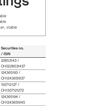
tings
able
table
a+, stable
Securities no.
/ ISIN
22853143 /
CH0228531437
124365193 /
CH1243651937
130712127 /
CH1307121272
124365194 /
CH1243651945