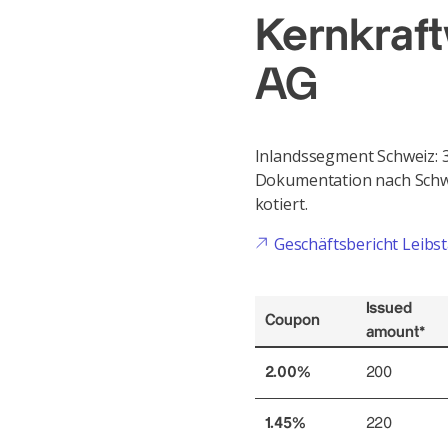
Kernkraft
AG
Inlandssegment Schweiz: 
Dokumentation nach Schwe
kotiert.
Geschäftsbericht Leibst
Issued
Coupon
amount*
2.00%
200
1.45%
220