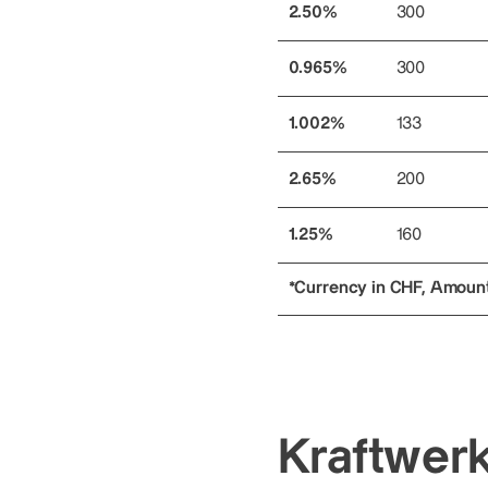
2.50%
300
0.965%
300
1.002%
133
2.65%
200
1.25%
160
*Currency in CHF, Amounts
Kraftwer