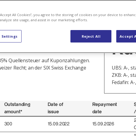
 “Accept All Cookies”, you agree to the storing of cookies on your device to enhanc
analyze site usage, and assist in our marketing efforts.
ding AG
 Settings
Reject All
Accept A
Ra
35% Quellensteuer auf Kuponzahlungen.
izer Recht; an der SIX Swiss Exchange
UBS: A-, s
ZKB: A-, st
Fedafin:
A-
Outstanding
Date of
Repayment
S
amount*
issue
date
/
300
15.09.2022
15.09.2026