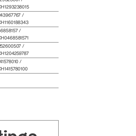
CH1293238015
243967767 /
CH1160188343
46858157 /
CH0468581571
252600507 /
CH1204259787
41578010 /
CH1415780100