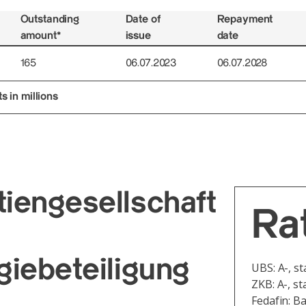
Outstanding
Date of
Repayment
amount*
issue
date
165
06.07.2023
06.07.2028
 in millions
iengesellschaft
Ra
iebeteiligung
UBS: A-, st
ZKB: A-, st
Fedafin: Ba