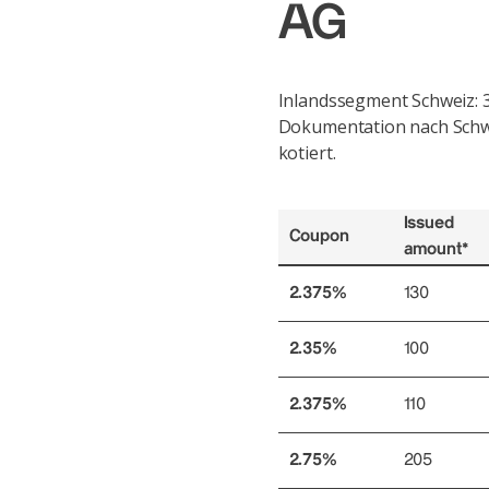
AG
Inlandssegment Schweiz: 
Dokumentation nach Schwe
kotiert.
Issued
Coupon
amount*
2.375%
130
2.35%
100
2.375%
110
2.75%
205