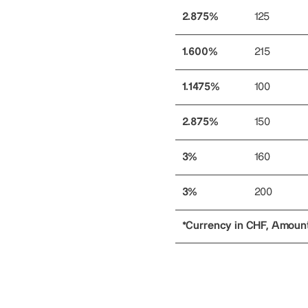
2.875%
125
1.600%
215
1.1475%
100
2.875%
150
3%
160
3%
200
*Currency in CHF, Amounts