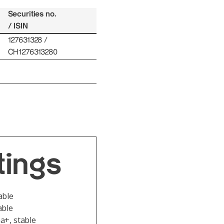
Securities no.
/ ISIN
127631328 /
CH1276313280
tings
able
able
a+, stable