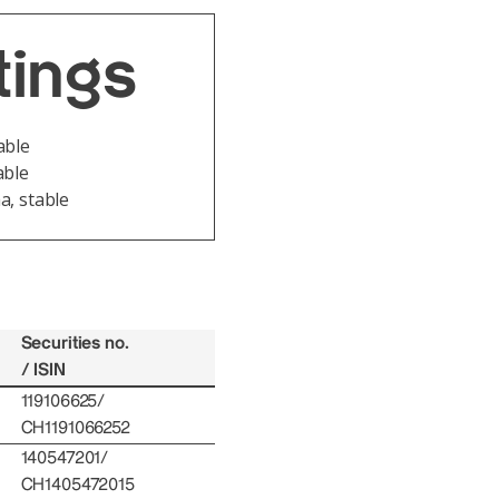
tings
able
able
aa, stable
Securities no.
/ ISIN
119106625/
CH1191066252
140547201/
CH1405472015