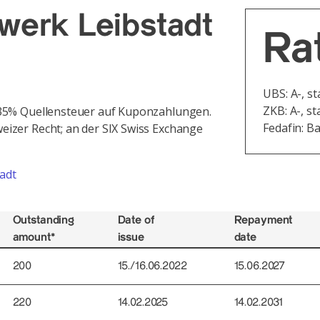
werk Leibstadt
Ra
UBS: A-, st
ZKB: A-, st
35% Quellensteuer auf Kuponzahlungen.
Fedafin: B
izer Recht; an der SIX Swiss Exchange
adt
Outstanding
Date of
Repayment
amount*
issue
date
200
15./16.06.2022
15.06.2027
220
14.02.2025
14.02.2031