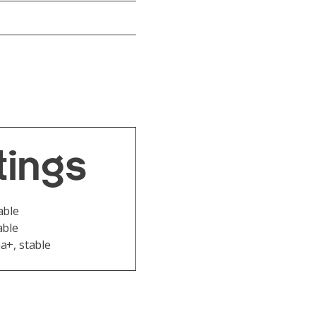
tings
able
able
a+, stable