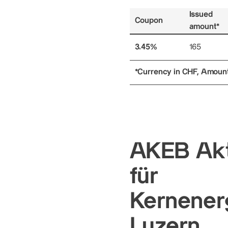
Issued
Coupon
amount*
3.45%
165
*Currency in CHF, Amounts
AKEB Akt
für
Kernenerg
Luzern