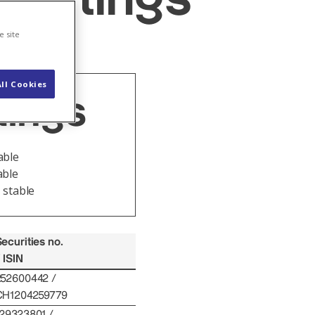
e site
ll Cookies
tings
table
able
, stable
ecurities no.
 ISIN
252600442 /
CH1204259779
129323801 /