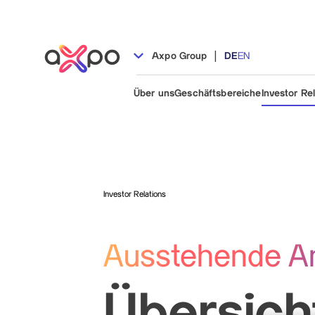
|
Axpo Group
DE
EN
Über uns
Geschäftsbereiche
Investor Re
Investor Relations
Ausstehende A
Übersich