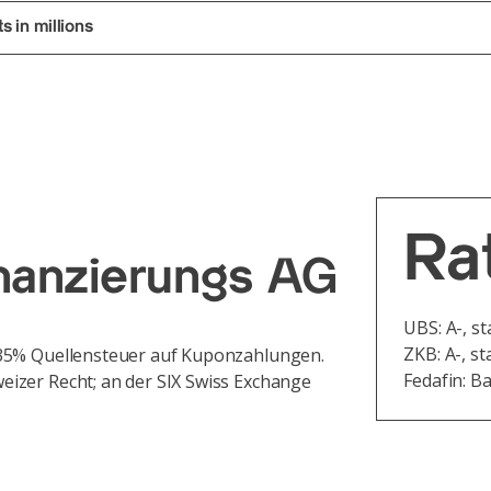
 in millions
Ra
inanzierungs AG
UBS: A-, st
ZKB: A-, st
35% Quellensteuer auf Kuponzahlungen.
Fedafin: Ba
izer Recht; an der SIX Swiss Exchange