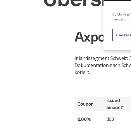
By clicking
navigation, 
Axpo Hol
Cookies
Inlandssegment Schweiz: 
Dokumentation nach Schwe
kotiert.
Issued
Coupon
amount*
2.00%
300