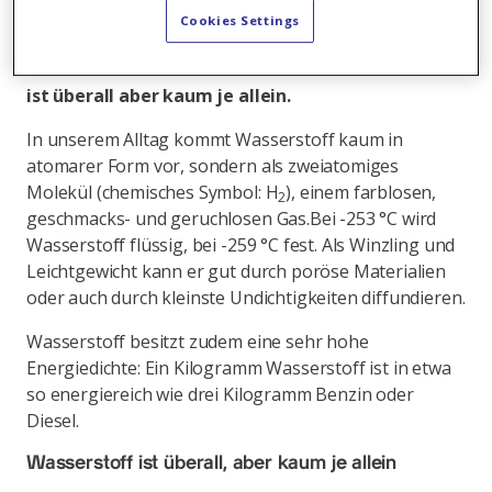
im Universum. Wasserstoff ist Bestandteil des
Cookies Settings
Wassers und neben Kohlenstoff ein
Grundbaustein allen Lebens unseres Planeten. Er
ist überall aber kaum je allein.
In unserem Alltag kommt Wasserstoff kaum in
atomarer Form vor, sondern als zweiatomiges
Molekül (chemisches Symbol: H
), einem farblosen,
2
geschmacks- und geruchlosen Gas.
Bei -253 °C wird
Wasserstoff flüssig, bei -259 °C fest. Als Winzling und
Leichtgewicht kann er gut durch poröse Materialien
oder auch durch kleinste Undichtigkeiten diffundieren.
Wasserstoff besitzt zudem eine sehr hohe
Energiedichte: Ein Kilogramm Wasserstoff ist in etwa
so energiereich wie drei Kilogramm Benzin oder
Diesel.
Wasserstoff ist überall, aber kaum je allein