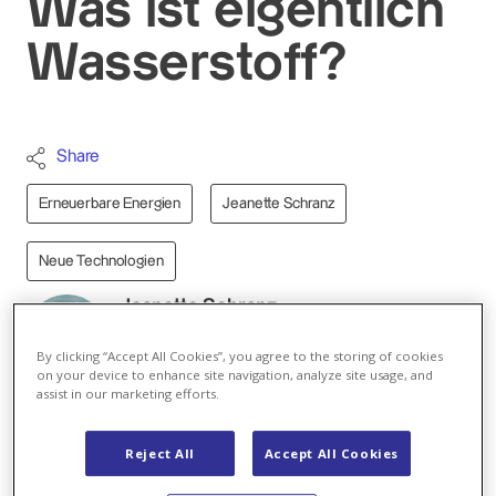
Was ist eigentlich
Wasserstoff?
Share
Erneuerbare Energien
Jeanette Schranz
Neue Technologien
Jeanette Schranz
Autorin
By clicking “Accept All Cookies”, you agree to the storing of cookies
E-Mail
on your device to enhance site navigation, analyze site usage, and
assist in our marketing efforts.
Alle Beiträge von Jeanette Schranz
Reject All
Accept All Cookies
Wasserstoff ist das kleinste und leichteste der
chemischen Elemente und das häufigste Element