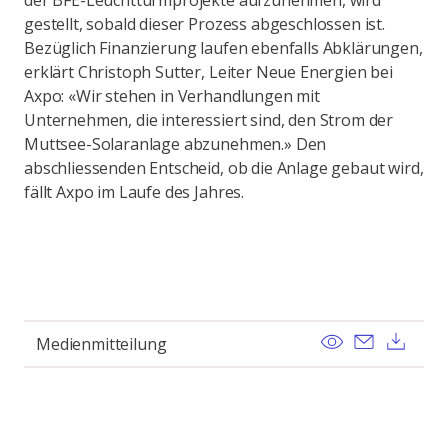
der BFE-Leuchtturmprojekte aufzunehmen, wird
gestellt, sobald dieser Prozess abgeschlossen ist.
Bezüglich Finanzierung laufen ebenfalls Abklärungen,
erklärt Christoph Sutter, Leiter Neue Energien bei
Axpo: «Wir stehen in Verhandlungen mit
Unternehmen, die interessiert sind, den Strom der
Muttsee-Solaranlage abzunehmen.» Den
abschliessenden Entscheid, ob die Anlage gebaut wird,
fällt Axpo im Laufe des Jahres.
View
Send ema
Dow
Medienmitteilung