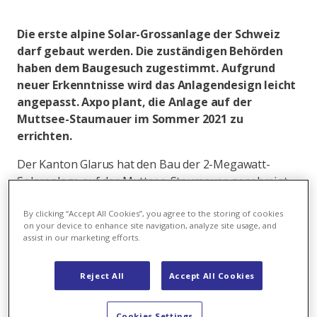
Die erste alpine Solar-Grossanlage der Schweiz
darf gebaut werden. Die zuständigen Behörden
haben dem Baugesuch zugestimmt. Aufgrund
neuer Erkenntnisse wird das Anlagendesign leicht
angepasst. Axpo plant, die Anlage auf der
Muttsee-Staumauer im Sommer 2021 zu
errichten.
Der Kanton Glarus hat den Bau der 2-Megawatt-
Solaranlage auf der Muttsee-Staumauer genehmigt.
Im Rahmen des Bewilligungsverfahrens wurden auch
die Gemeinde Glarus Süd und das Bundesamt für
By clicking “Accept All Cookies”, you agree to the storing of cookies
on your device to enhance site navigation, analyze site usage, and
Energie eingebunden – auch sie haben das Vorhaben
assist in our marketing efforts.
gutgeheissen. Axpo ist erfreut über den Entscheid
und unternimmt nun die weiteren Schritte, um die
Reject All
Accept All Cookies
Anlage im Sommer 2021 bauen und in Betrieb
nehmen zu können.
Cookies Settings