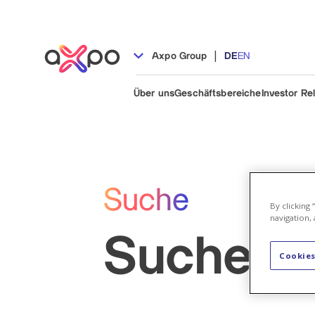
|
Axpo Group
DE
EN
Über uns
Geschäftsbereiche
Investor Re
Suche
By clicking
navigation, 
Suche
Cookies