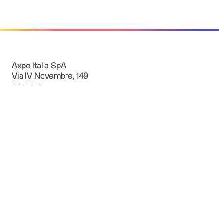
Axpo Italia SpA
Via IV Novembre, 149
00187 Roma
Scrivici: assistenzaclienti@axpo.com
Chiamaci: 800.199.979
Apri in Google Maps la sede di Axpo Italia SpA
Luce e Gas
Piccole e Medie Imprese
Grandi Aziende