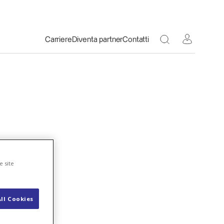
Toggle Search 
Carriere
Diventa partner
Contatti
e site
ll Cookies