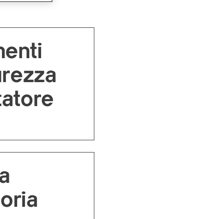
enti
urezza
tatore
a
toria