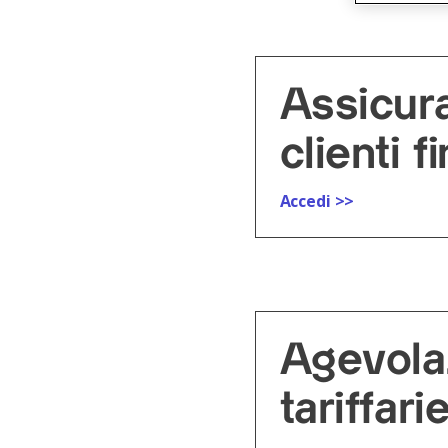
Assicur
clienti fi
Accedi >>
Agevola
tariffar