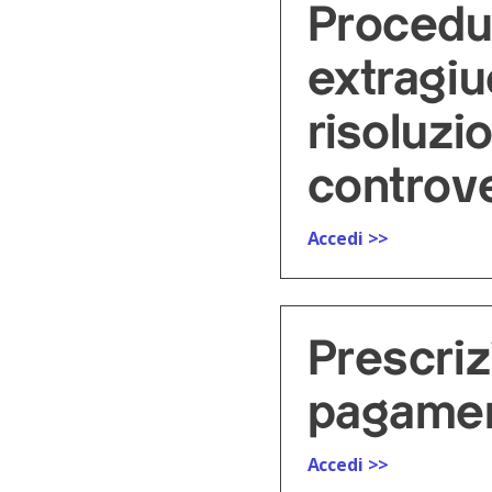
Procedu
extragiu
risoluzi
controv
Accedi >>
Prescri
pagamen
Accedi >>