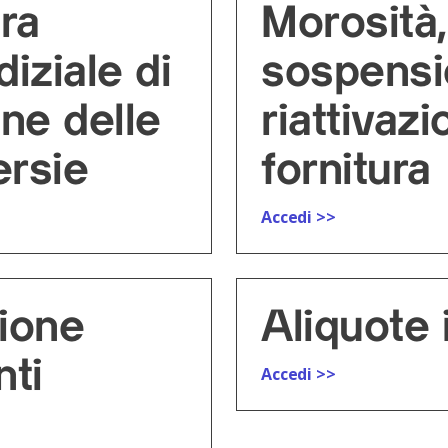
ra
Morosità,
diziale di
sospensi
one delle
riattivazi
ersie
fornitura
Accedi >>
zione
Aliquote
ti
Accedi >>