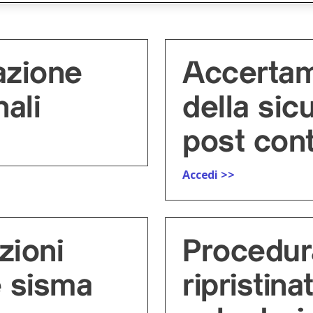
azione
Accertam
nali
della sic
post con
Accedi >>
zioni
Procedur
ie sisma
ripristina