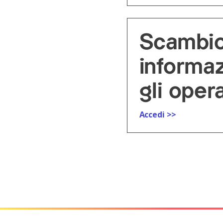
Scambio
informaz
gli opera
Accedi >>