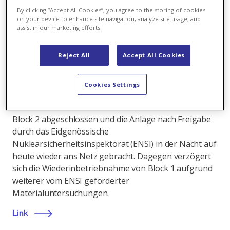
By clicking “Accept All Cookies”, you agree to the storing of cookies
on your device to enhance site navigation, analyze site usage, and
assist in our marketing efforts.
Kernenergie
,
28.09.2017
Reject All
Accept All Cookies
Kernkraftwerk Beznau: Block 2 nach Revision
wieder am Netz – Wiederinbetriebnahme Block 1
Cookies Settings
verzögert sich
Das Kernkraftwerk Beznau (KKB) hat die Revision von
Block 2 abgeschlossen und die Anlage nach Freigabe
durch das Eidgenössische
Nuklearsicherheitsinspektorat (ENSI) in der Nacht auf
heute wieder ans Netz gebracht. Dagegen verzögert
sich die Wiederinbetriebnahme von Block 1 aufgrund
weiterer vom ENSI geforderter
Materialuntersuchungen.
Link