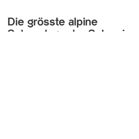
Die grösste alpine
Solaranlage der Schweiz
Axpo hat zusammen mit IWB die grösste alpine
Solaranlage der Schweiz auf 2500 Meter über Meer
realisiert. Seit Ende August 2022 ist die Anlage
vollständig in Betrieb. Das Pionierprojekt AlpinSolar
produziert pro Jahr 3,3 Millionen Kilowattstunden
Strom – die Hälfte davon im Winter. So nutzen wir
Sonnenenergie zu jeder Jahreszeit und trotz
Nebelmeer.