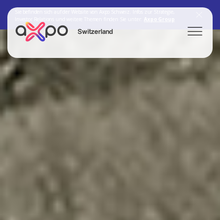
Sie befinden sich auf der Website von Axpo Schweiz. Infos zur Strategie,
Investor Relations und weitere Themen finden Sie unter:
Axpo Group
Switzerland
Search
Axpo Group