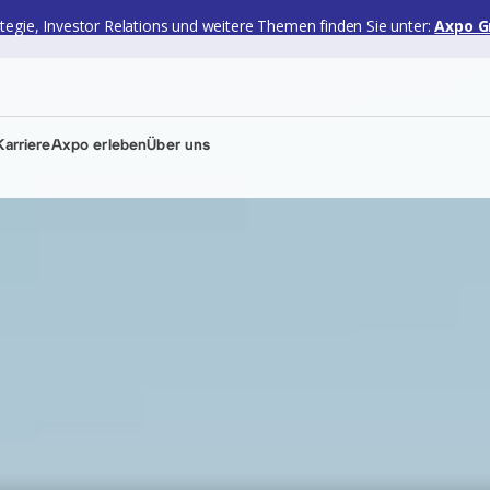
ategie, Investor Relations und weitere Themen finden Sie unter:
Axpo G
arriere
Axpo erleben
Über uns