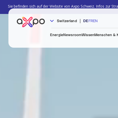
Sie befinden sich auf der Website von Axpo Schweiz. Infos zur Str
|
Switzerland
DE
FR
EN
Energie
Newsroom
Wissen
Menschen & K