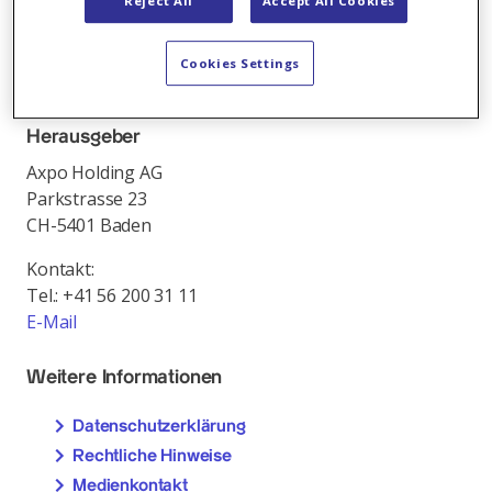
Reject All
Accept All Cookies
und in über 30 Ländern Europas. Rund 7500
Mitarbeitende verbinden die Expertise aus 100 Jahren
Cookies Settings
klimaschonender Stromproduktion mit der
Innovationskraft für eine nachhaltige Energiezukunft.
Herausgeber
Axpo Holding AG
Parkstrasse 23
CH-5401 Baden
Kontakt:
Tel.: +41 56 200 31 11
E-Mail
Weitere Informationen
Datenschutzerklärung
Rechtliche Hinweise
Medienkontakt