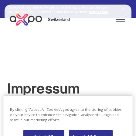
Sie befinden sich auf der Website von Axpo Schweiz. Infos zur Strategie,
Investor Relations und weitere Themen finden Sie unter:
Axpo Group
Switzerland
Search
Axpo Group
Impressum
By clicking “Accept All Cookies”, you agree to the storing of cookies
on your device to enhance site navigation, analyze site usage, and
Die Axpo Gruppe produziert, handelt und vertreibt
assist in our marketing efforts.
Energie zuverlässig für über 3 Millionen Menschen
und mehrere tausend Unternehmen in der Schweiz