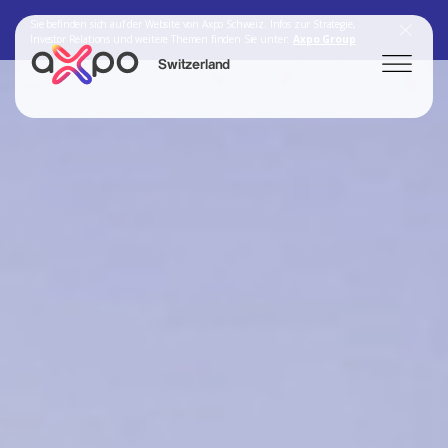
Sie befinden sich auf der Website von Axpo Schweiz. Infos zur Strategie,
Investor Relations und weitere Themen finden Sie unter:
Axpo Group
Switzerland
Search
Axpo Group