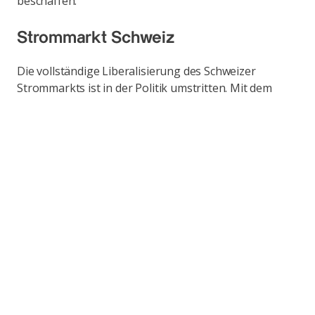
beschaffen.
Strommarkt Schweiz
Die vollständige Liberalisierung des Schweizer
Strommarkts ist in der Politik umstritten. Mit dem
raschen und starken Anstieg der Strompreise im Zuge
der geopolitischen Verwerfungen sind die
Bemühungen für eine Liberalisierung ins Stocken
geraten.
Axpo bleibt überzeugt, dass der Strommarkt auch in
der Schweiz vollständig geöffnet werden sollte. Nur
ein offener Markt führt zu Wettbewerb, Innovation
und Einbindung in den europäischen
Strombinnenmarkt. Zudem werden damit
Marktverzerrungen auf Konsumenten- und
Produzentenseite beseitigt.