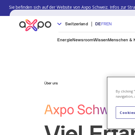
Sie befinden sich auf der Website von Axpo Schweiz. Infos zur Str
|
Switzerland
DE
FR
EN
Energie
Newsroom
Wissen
Menschen & K
Über uns
By clicking
navigation, 
Axpo Schweiz
Cookies
Viel Erf