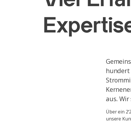
Expertis
Gemeinsa
hundert 
Strommix
Kernener
aus. Wir
Über ein 2‘
unsere Kun