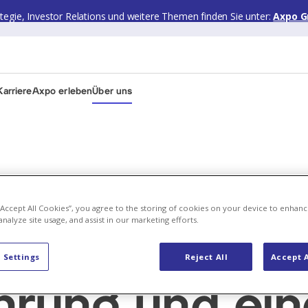
ategie, Investor Relations und weitere Themen finden Sie unter:
Axpo G
arriere
Axpo erleben
Über uns
 “Accept All Cookies”, you agree to the storing of cookies on your device to enhanc
analyze site usage, and assist in our marketing efforts.
 Settings
Reject All
Accept A
ahrung und ei