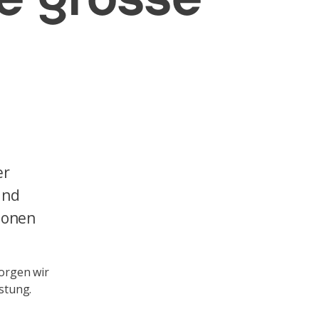
er
und
ionen
sorgen wir
stung.