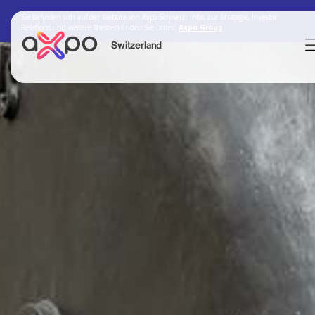
Sie befinden sich auf der Website von Axpo Schweiz. Infos zur Strategie, Investor
Relations und weitere Themen finden Sie unter:
Axpo Group
Switzerland
Search
Axpo Group