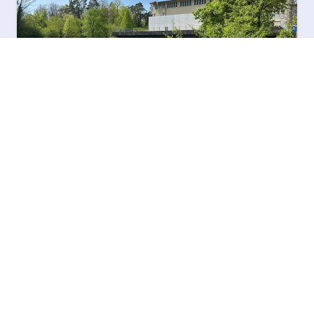
Wasserkraft: Mehr als Strom
Am Fluss, im Wald, für alle – unterwegs beim
KW Wildegg-Brugg mit Silvan Frei
Mehr lesen