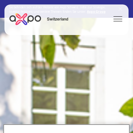
Sie befinden sich auf der Website von Axpo Schweiz. Infos zur Strategie,
Investor Relations und weitere Themen finden Sie unter:
Axpo Group
Switzerland
Search
Axpo Group