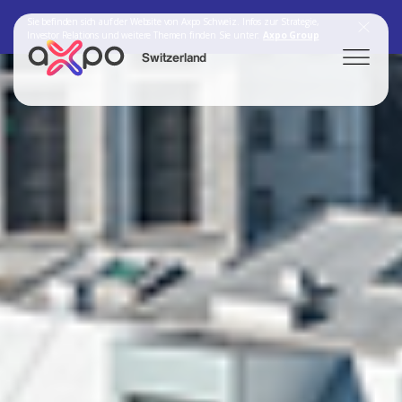
Sie befinden sich auf der Website von Axpo Schweiz. Infos zur Strategie,
Investor Relations und weitere Themen finden Sie unter:
Axpo Group
Switzerland
Search
Axpo Group