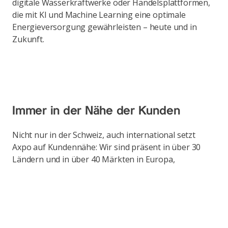
digitale Wasserkraftwerke oder Handelsplattformen,
die mit KI und Machine Learning eine optimale
Energieversorgung gewährleisten – heute und in
Zukunft.
Immer in der Nähe der Kunden
Nicht nur in der Schweiz, auch international setzt
Axpo auf Kundennähe: Wir sind präsent in über 30
Ländern und in über 40 Märkten in Europa,
Nordamerika und Asien. Axpo gehört zu den
führenden Energiehändlern Europa und verfügt über
eines der grössten Portfolios an erneuerbaren
Energien im Markt.