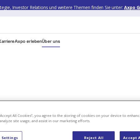
ategie, Investor Relations und weitere Themen finden Sie unter:
Axpo G
arriere
Axpo erleben
Über uns
bersicht
 “Accept All Cookies”, you agree to the storing of cookies on your device to enhanc
analyze site usage, and assist in our marketing efforts.
uzieren, hand
 Settings
Reject All
Accept A