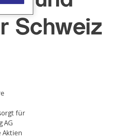
er Schweiz
re
orgt für
ng AG
 Aktien