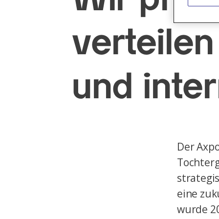
verteile
und inter
Der Axpo
Tochterg
strategi
eine zuk
wurde 20