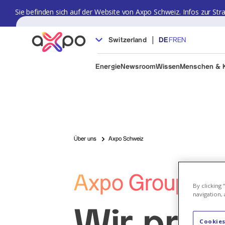
Sie befinden sich auf der Website von Axpo Schweiz. Infos zur Str
|
Switzerland
DE
FR
EN
Energie
Newsroom
Wissen
Menschen & K
Über uns
Axpo Schweiz
Axpo Group - Ü
By clicking
navigation, 
Wir prod
Cookies