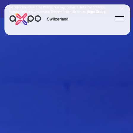
Sie befinden sich auf der Website von Axpo Schweiz. Infos zur Strategie,
Investor Relations und weitere Themen finden Sie unter:
Axpo Group
Switzerland
Search
Axpo Group