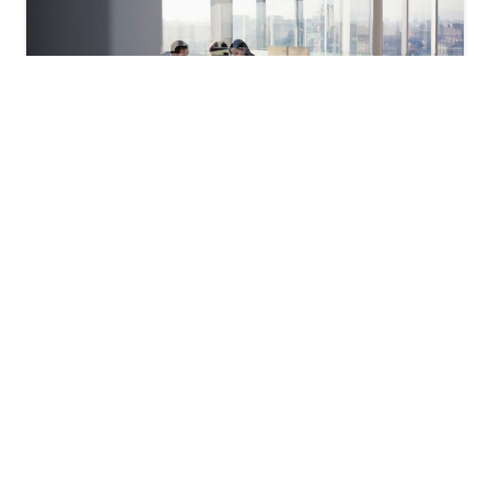
Arbeiten bei Axpo Systems
Bei Axpo Systems erwarten dich spannende
Tätigkeiten in einer innovativen und
zukunftsorientierten Branche.
Mehr lesen