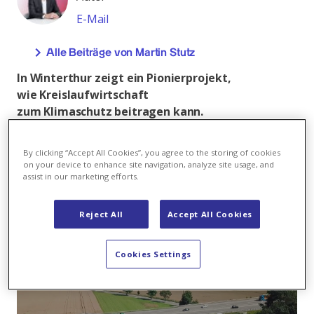
E-Mail
Alle Beiträge von Martin Stutz
In Winterthur zeigt ein Pionierprojekt,
wie Kreislaufwirtschaft
zum Klimaschutz beitragen kann.
Die Kompogas Winterthur AG – ein
Gemeinschaftsunternehmen von Axpo Biomasse
By clicking “Accept All Cookies”, you agree to the storing of cookies
sowie der Städte Winterthur und Frauenfeld – und
on your device to enhance site navigation, analyze site usage, and
assist in our marketing efforts.
das Climate-Tech-Startup neustark betreiben seit
Kurzem die erste aktive CO₂-Senke der Stadt. Sie
fängt biogenes CO₂ ab, verflüssigt es vor Ort und
Reject All
Accept All Cookies
sorgt dafür, dass es dauerhaft in mineralischen
Baustoffen gespeichert wird.
Cookies Settings