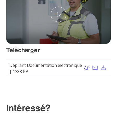
Play
Télécharger
Dépliant Documentation électronique
View
Send ema
Dow
| 1388 KB
Intéressé?