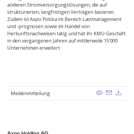
anderen Stromversorgungslösungen, die auf
strukturierten, langfristigen Verträgen basieren.
Zudem ist Axpo Polska im Bereich Lastmanagement
und -prognosen sowie im Handel von
Herkunftsnachweisen tätig und hat ihr KMU-Geschäft
in den vergangenen Jahren auf mittlerweile 15‘000
Unternehmen erweitert.
View
Send ema
Dow
Medienmitteilung
Axpo Holding AG