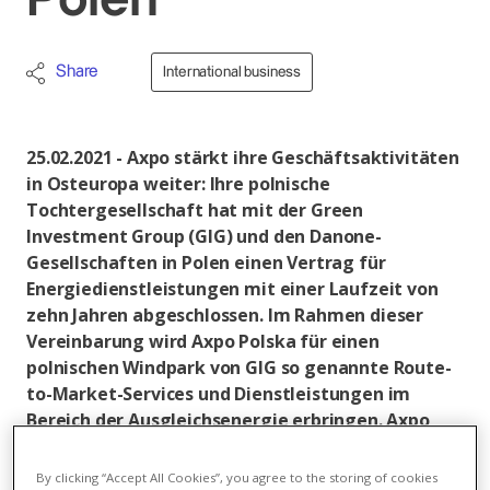
Polen
Share
International business
25.02.2021 - Axpo stärkt ihre Geschäftsaktivitäten
in Osteuropa weiter: Ihre polnische
Tochtergesellschaft hat mit der Green
Investment Group (GIG) und den Danone-
Gesellschaften in Polen einen Vertrag für
Energiedienstleistungen mit einer Laufzeit von
zehn Jahren abgeschlossen. Im Rahmen dieser
Vereinbarung wird Axpo Polska für einen
polnischen Windpark von GIG so genannte Route-
to-Market-Services und Dienstleistungen im
Bereich der Ausgleichsenergie erbringen. Axpo
Polska fungiert dabei als Stromlieferantin von
Danone. Damit stellt Axpo Polska ihre Fähigkeit
By clicking “Accept All Cookies”, you agree to the storing of cookies