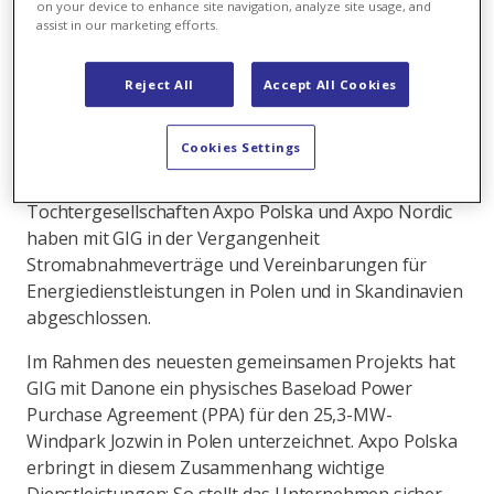
unter Beweis, eine Schlüsselrolle bei komplexen
on your device to enhance site navigation, analyze site usage, and
assist in our marketing efforts.
physischen Corporate-PPA-Strukturen im
polnischen Markt zu spielen.
Reject All
Accept All Cookies
Mit der britischen Green Investment Group, einem der
führenden Investoren in erneuerbare Energien in
Cookies Settings
Europa, arbeitet die Axpo Gruppe international
bereits seit längerem zusammen. Die
Tochtergesellschaften Axpo Polska und Axpo Nordic
haben mit GIG in der Vergangenheit
Stromabnahmeverträge und Vereinbarungen für
Energiedienstleistungen in Polen und in Skandinavien
abgeschlossen.
Im Rahmen des neuesten gemeinsamen Projekts hat
GIG mit Danone ein physisches Baseload Power
Purchase Agreement (PPA) für den 25,3-MW-
Windpark Jozwin in Polen unterzeichnet. Axpo Polska
erbringt in diesem Zusammenhang wichtige