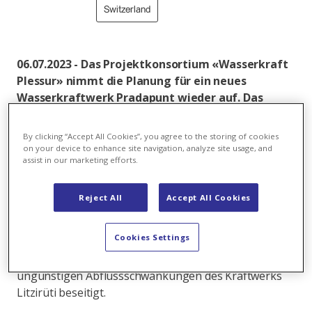
Switzerland
06.07.2023 - Das Projektkonsortium «Wasserkraft
Plessur» nimmt die Planung für ein neues
Wasserkraftwerk Pradapunt wieder auf. Das
Kraftwerk könnte dereinst 10'000 Haushalte
versorgen und wäre ein wichtiger Ausbauschritt
By clicking “Accept All Cookies”, you agree to the storing of cookies
für die Bündner Wasserkraft.
on your device to enhance site navigation, analyze site usage, and
assist in our marketing efforts.
Das neue Kraftwerk Pradapunt soll das Gefälle der
Plessur zwischen Litzirüti und Pradapunt nutzen, um
Reject All
Accept All Cookies
jährlich 42 Gigawattstunden Strom aus Wasserkraft
zu produzieren. Mit dem neuen Kraftwerk würde die
Cookies Settings
bestehende Lücke in der Kraftwerkskaskade an der
Plessur geschlossen und die für die Natur
ungünstigen Abflussschwankungen des Kraftwerks
Litzirüti beseitigt.