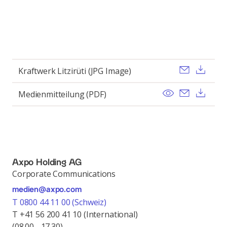
Send ema
Dow
Kraftwerk Litzirüti (JPG Image)
View
Send ema
Dow
Medienmitteilung (PDF)
Axpo Holding AG
Corporate Communications
medien@axpo.com
T 0800 44 11 00 (Schweiz)
T +41 56 200 41 10 (International)
(08.00 - 17.30)