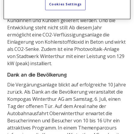
Cookies Settings
Tonnen von Erden-, Dünger- und Holzprodukten, die
an die Landwirtschaft, den Gartenbau und private
Kundinnen und Kunden geliefert werden. Und die
Entwicklung steht nicht still: Ab diesem Jahr
ermöglicht eine CO2-Verflüssigungsanlage die
Einlagerung von Kohlenstoffdioxid in Beton und wirkt
als CO2-Senke. Zudem ist eine Photovoltaik-Anlage
von Stadtwerk Winterthur mit einer Leistung von 129
kW (peak) installiert.
Dank an die Bevölkerung
Die Vergärungsanlage blickt auf erfolgreiche 10 Jahre
zurück. Als Dank an die Bevölkerung veranstaltet die
Kompogas Winterthur AG am Samstag, 6. Juli, einen
Tag der offenen Tür. Auf dem Areal nahe der
Autobahnausfahrt Oberwinterthur erwartet die
Besucherinnen und Besucher von 10 bis 16 Uhr ein
attraktives Programm. In einem Themenparcours