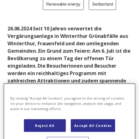
Renewable energy
Switzerland
26.06.2024 Seit 10 Jahren verwertet die
Vergärungsanlage in Winterthur Grünabfälle aus
Winterthur, Frauenfeld und den umliegenden
Gemeinden. Ein Grund zum Feiern: Am 6. Juli ist die
Bevölkerung zu einem Tag der offenen Tür
eingeladen. Die Besucherinnen und Besucher
werden ein reichhaltiges Programm mit
zahlreichen Attraktionen und zudem spannende
Einblicke in die nachhaltige Nutzung von
Bioabfällen und Kreislaufwirtschaft erleben.
By clicking “Accept All Cookies”, you agree to the storing of cookies
on your device to enhance site navigation, analyze site usage, and
Rund 210'000 Tonnen Grünabfälle hat die
assist in our marketing efforts.
Vergärungsanlage in Winterthur in den letzten 10
Jahren verwertet. Daraus hat sie über 115 Millionen
Reject All
Accept All Cookies
kWh hochwertiges Biogas gewonnen und in das
Winterthurer Gasnetz eingespeist. Hinzu kommen