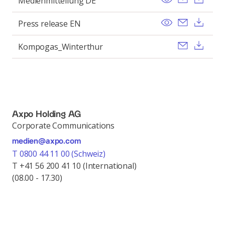
Medienmitteilung DE
View
Send ema
Dow
Press release EN
Send ema
Dow
Kompogas_Winterthur
Axpo Holding AG
Corporate Communications
medien@axpo.com
T 0800 44 11 00 (Schweiz)
T +41 56 200 41 10 (International)
(08.00 - 17.30)