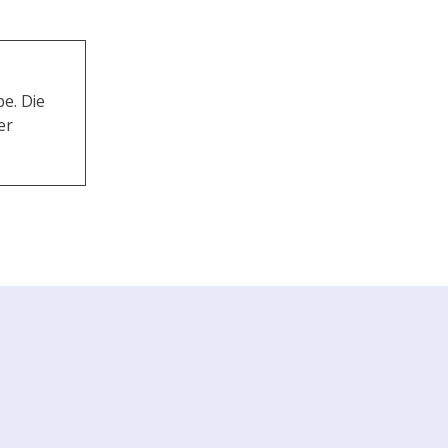
pe. Die
er
.