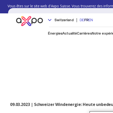
Vous êtes sur le site web d'Axpo Suisse. Vous trouverez des informat
|
Switzerland
DE
FR
EN
Énergies
Actualité
Carrières
Notre expér
09.03.2023 | Schweizer Windenergie: Heute unbedeu