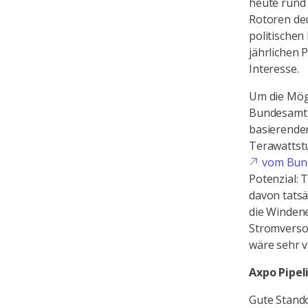
heute rund 
Rotoren deu
politische
jährlichen 
Interesse.
Um die Mögl
Bundesamt f
basierende
Terawattst
vom Bund
Potenzial: 
davon tatsä
die Winden
Stromverso
wäre sehr v
Axpo Pipeli
Gute Stando