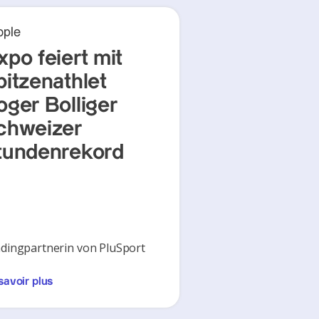
ople
xpo feiert mit
pitzenathlet
oger Bolliger
chweizer
tundenrekord
dingpartnerin von PluSport
savoir plus