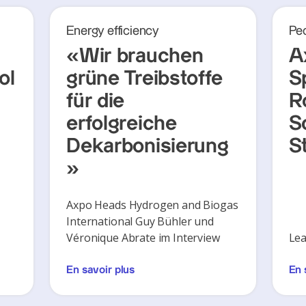
Energy efficiency
Pe
«Wir brauchen
A
ol
grüne Treibstoffe
S
für die
R
erfolgreiche
S
Dekarbonisierung
S
»
Axpo Heads Hydrogen and Biogas
International Guy Bühler und
Véronique Abrate im Interview
Lea
En savoir plus
En 