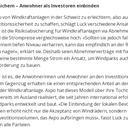
sichern – Anwohner als Investoren einbinden
von Windkraftanlagen in der Schweiz zu erleichtern, also a
itionssicherheit zu schaffen, schlägt Lück verschiedene Ansät
 ist die Risikoabsicherung für Windkraftanlagen via Abnehme
d die Strompreise vergleichsweise hoch. «Sollten sie jedoch fa
einem tiefen Niveau verharren, kann das empfindlich an der R
 nagen», erklärt sie. Deshalb seien Abnehmerverträge mit fix
r eine bestimmte Menge Strom ein Ansatz, um Windparks auc
 Förderung zu bauen.
r ist es, die Anwohnerinnen und Anwohner an den Investition
 Im Gegenzug erhalten sie einen entsprechenden Anteil an de
der Windkraftanlage. Axpo hat dieses Modell über ihre Tocht
reits im Ausland realisiert, die seit Jahren international erfo
parks entwickelt und baut. «Die Einbindung der lokalen Bev
ren erhöht nicht nur die Akzeptanz von Windrädern, sondern 
vestitionsvolumen, das Axpo aufbringen muss», fasst Lück 
 alle Parteien.