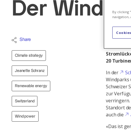
Der Wind ha
By clicking
navigation, 
Cookies
Das Potenz
Share
ist vielve
Stromlücke
Climate strategy
20 Turbine
Jeanette Schranz
In der
Sc
Windparks u
Schweizer S
Renewable energy
zur Verfügu
verringern.
Switzerland
Standort de
auch die
Wind power
«Das ist ge