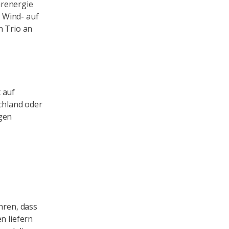
arenergie
 Wind- auf
n Trio an
 auf
schland oder
agen
hren, dass
n liefern