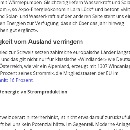
mit Wärmepumpen. Gleichzeitig liefern Wasserkraft und Sol
om.», so Axpo-Energieökonomin Lara Lück* und betont: «Mit
nd Solar- und Wasserkraft auf der anderen Seite steht uns ei
n Energien zur Verfügung, das sich über das Jahr hinweg
hen gut ergänzt».
keit vom Ausland verringern
ied zur Schweiz setzen zahlreiche europäische Länder längst
 und das gilt nicht nur für klassische «Windländer» wie Deut
sterreich, wie wir ein Alpenland, erzeugt mit 1307 Windanl
Prozent seines Strommix, die Mitgliedstaaten der EU im
nitt 16 Prozent
.
denergie an Stromproduktion
hweiz derart hinterherhinkt, ist nicht etwa darauf zurückzufü
ft bei uns kein Potenzial hätte. Im Gegenteil. Moderne Anlage