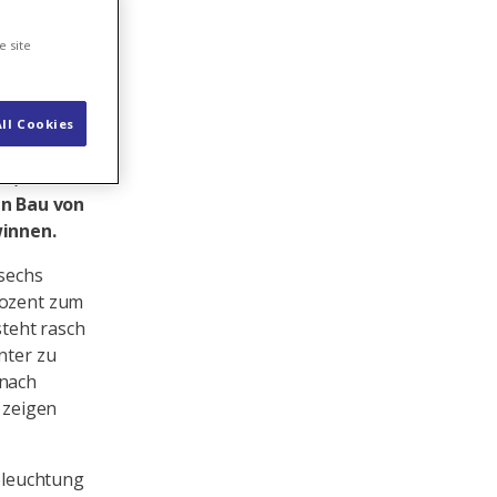
e site
ll Cookies
kt – und es
n, die
en Bau von
winnen.
 sechs
rozent zum
steht rasch
nter zu
 nach
 zeigen
Beleuchtung