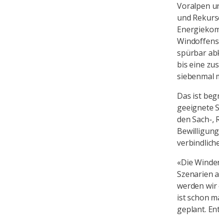
Voralpen un
und Rekurse
Energiekomm
Windoffensi
spürbar abk
bis eine zu
siebenmal 
Das ist beg
geeignete S
den Sach-,
Bewilligung
verbindliche
«Die Winden
Szenarien 
werden wir 
ist schon m
geplant. E