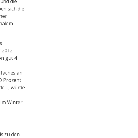
 und die
en sich die
ner
onalem
s
f 2012
on gut 4
lfaches an
30 Prozent
de –, würde
 im Winter
is zu den