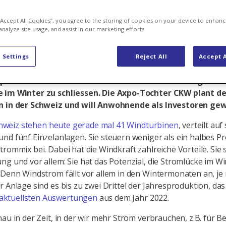
t gedreht
 “Accept All Cookies”, you agree to the storing of cookies on your device to enhanc
analyze site usage, and assist in our marketing efforts.
 Settings
Reject All
Accept A
ial der heimischen Windenergie wird gerade erst entdec
rsprechend. Windkraft kann einen sinnvollen Beitrag leiste
 im Winter zu schliessen. Die Axpo-Tochter CKW plant d
n in der Schweiz und will Anwohnende als Investoren ge
hweiz stehen heute gerade mal 41 Windturbinen
, verteilt auf
nd fünf Einzelanlagen. Sie steuern weniger als ein halbes P
trommix bei. Dabei hat die Windkraft zahlreiche Vorteile. Sie 
ng und vor allem: Sie hat das Potenzial, die Stromlücke im Wi
 Denn Windstrom fällt vor allem in den Wintermonaten an, je
r Anlage sind es bis zu zwei Drittel der Jahresproduktion, das
aktuellsten Auswertungen
aus dem Jahr 2022.
nau in der Zeit, in der wir mehr Strom verbrauchen, z.B. für 