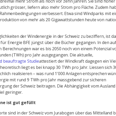
dreimal mehr Strom als noch vor zehn Jahren. Sie sind höher
tlich grösser, liefern also mehr Strom pro Fläche. Zudem hab
n Rahmenbedingungen verbessert. Etwa sind Windparks mit ei
Produktion von mehr als 20 Gigawattstunden heute von nati
ichkeiten der Windenergie in der Schweiz zu beziffern, ist da
ür Energie BFE jüngst über die Bücher gegangen. In den au
n Berechnungen war es bis 2050 noch von einem Potenzial v
unden (TWh) pro Jahr ausgegangen. Die aktuelle,
 beauftragte Studie
attestiert der Windkraft dagegen ein Vie
Theoretisch liegt es bei knapp 30 TWh pro Jahr. Liessen sich 
chlich realisieren – was rund 1'000 Anlagen entsprechen wür
ergie mit rund 9 TWh pro Jahr massgebend zur sicheren
rgung der Schweiz beitragen. Die Abhängigkeit vom Ausland
iel geringer.
ne ist gut gefüllt
rte sind in der Schweiz vom Jurabogen über das Mittelland b