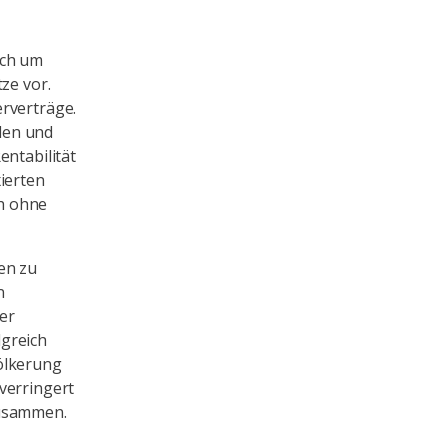
uch um
ze vor.
rverträge.
llen und
entabilität
ierten
h ohne
en zu
n
er
lgreich
ölkerung
verringert
zusammen.