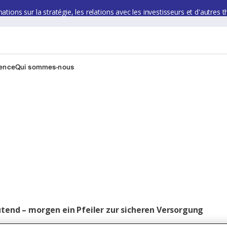
ions sur la stratégie, les relations avec les investisseurs et d'autres t
ience
Qui sommes-nous
tend – morgen ein Pfeiler zur sicheren Versorgung