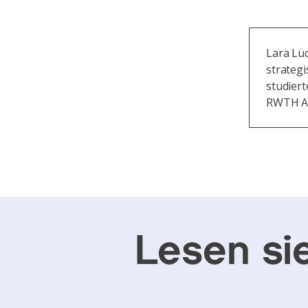
Lara Lüc
strategi
studiert
RWTH Aa
Lesen si