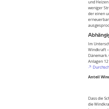
und Heizen 
weniger Str
der einen u
erneuerbare
ausgesproc
Abhängig
Im Untersch
Windkraft –
Dänemark. Ö
Anlagen 12 
Durchsch
Anteil Win
Dass die Sc
die Windkra