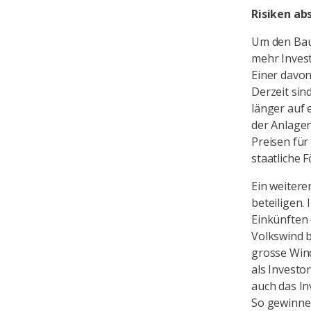
Risiken ab
Um den Bau 
mehr Invest
Einer davon
Derzeit sin
länger auf 
der Anlagen
Preisen fü
staatliche
Ein weitere
beteiligen.
Einkünften 
Volkswind be
grosse Wind
als Investo
auch das In
So gewinnen