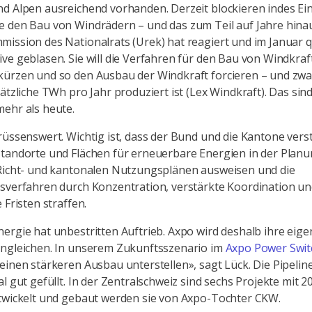
d Alpen ausreichend vorhanden. Derzeit blockieren indes E
 den Bau von Windrädern – und das zum Teil auf Jahre hinau
ission des Nationalrats (Urek) hat reagiert und im Januar q
ve geblasen. Sie will die Verfahren für den Bau von Windkra
ürzen und so den Ausbau der Windkraft forcieren – und zwar
sätzliche TWh pro Jahr produziert ist (Lex Windkraft). Das sind
mehr als heute.
rüssenswert. Wichtig ist, dass der Bund und die Kantone vers
tandorte und Flächen für erneuerbare Energien in der Planun
 Richt- und kantonalen Nutzungsplänen ausweisen und die
sverfahren durch Konzentration, verstärkte Koordination u
 Fristen straffen.
ergie hat unbestritten Auftrieb. Axpo wird deshalb ihre eig
angleichen. In unserem Zukunftsszenario im
Axpo Power Swit
einen stärkeren Ausbau unterstellen», sagt Lück. Die Pipelin
al gut gefüllt. In der Zentralschweiz sind sechs Projekte mit 
ntwickelt und gebaut werden sie von Axpo-Tochter CKW.