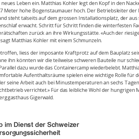
l neues Leben ein. Matthias Kohler legt den Kopf in den Nac
147 Meter hohe Bogenstaumauer hoch. Der Betriebsleiter der
nd steht talseits auf dem grossen Installationsplatz, der aus
schlaf erwacht. Schritt für Schritt finden die winterfesten F
erätschaften zurück an ihre Wirkungsstätte. «Auch der riesig
, sagt Matthias Kohler mit einem Schmunzeln.
roffen, liess der imposante Kraftprotz auf dem Bauplatz se
hne ihn könnten wir die teilweise schweren Bauteile nur schle
arallel dazu wurde das Containercamp wiederbelebt. Matthi
mfortable Aufenthaltsräume spielen eine wichtige Rolle für 
der seine Arbeit auch bei Minustemperaturen an sechs Tage
chtbetrieb verrichtet.» Für das leibliche Wohl der hungrigen
Berggasthaus Gigerwald.
 im Dienst der Schweizer
rsorgungssicherheit