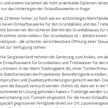
s und andere Varianten als nicht praktikable Optionen verw
nur das Höherlegen der Einlaufbauwerke in Frage.
ve 23 Meter höher, so hoch wie ein achtstöckiges Mehrfamili
 neuen Einlaufbauwerke für den Grundablass und das Trieb
mit können wir den sicheren Betrieb des Grundablasses für d
hrzehnte sicherstellen.» Der Grundablass ist – ähnlich einem
töpsel – die unterste, verschliessbare Öffnung einer Stau
eit zur Verfügung stehen.
erke Sarganserland nehmen die Sanierung zum Anlass, um da
 Einlaufbauwerk für Grundablass und Triebwasser für den 
 trennen. In der Marti Tübbingwerk AG, einer Tochterfirma 
n Balsthal liessen die Projektleiter Betonfertigteile erstellen, 
nsprüchen und Qualitätsanforderungen gerecht werden. Da
ann die Bauzeit verkürzt werden. «Schön ist, dass wir in der
eschneiderte Lösung gefunden haben.» Tübbinge werden tradi
verschalung von Tunneln eingesetzt. Für die neuen Einlauf
speziell gegossenen Fertigteile direkt vor Ort zusammengese