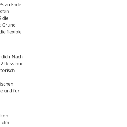
25 zu Ende
rsten
 die
t. Grund
e flexible
tlich. Nach
2 floss nur
torisch
sischen
e und für
rken
. «Im