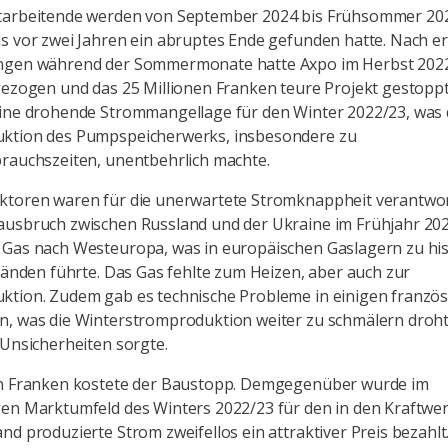
tarbeitende werden von September 2024 bis Frühsommer 20
s vor zwei Jahren ein abruptes Ende gefunden hatte. Nach e
ngen während der Sommermonate hatte Axpo im Herbst 2022
gezogen und das 25 Millionen Franken teure Projekt gestopp
ine drohende Strommangellage für den Winter 2022/23, was di
ktion des Pumpspeicherwerks, insbesondere zu
rauchszeiten, unentbehrlich machte.
ktoren waren für die unerwartete Stromknappheit verantwor
usbruch zwischen Russland und der Ukraine im Frühjahr 202
Gas nach Westeuropa, was in europäischen Gaslagern zu his
ständen führte. Das Gas fehlte zum Heizen, aber auch zur
ktion. Zudem gab es technische Probleme in einigen franzö
n, was die Winterstromproduktion weiter zu schmälern droht
 Unsicherheiten sorgte.
en Franken kostete der Baustopp. Demgegenüber wurde im
en Marktumfeld des Winters 2022/23 für den in den Kraftwe
nd produzierte Strom zweifellos ein attraktiver Preis bezahlt