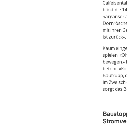
Calfeisenta
blickt die 
Sarganserla
Dornröschen
mit ihren G
ist zurück»
Kaum einget
spielen. «O
bewegen.» P
betont: «Ko
Bautrupp, 
im Zweischi
sorgt das 
Baustopp
Stromve