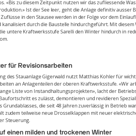
s. «Bis zu diesem Zeitpunkt nutzen wir das zufliessende Wa
duktion.» Ist der See leer, geht die Anlage definitiv ausser Be
 Zuflüsse in den Stausee werden in der Folge vor dem Einla
 kanalisiert durch die Baustelle hindurchgeführt. Mit diesem
die untere Kraftwerksstufe Sarelli den Winter hindurch in re
rom.
ter für Revisionsarbeiten
ng des Stauanlage Gigerwald nutzt Matthias Kohler für wicht
beiten an Anlagenteilen der oberen Kraftwerksstufe. «Wir ar
lange Liste von Instandhaltungsprojekten», lacht der Betriebsl
Baufortschritt es zulässt, demontieren und revidieren Spezial
s Grundablasses, die seit 48 Jahren zuverlässig in Betrieb war
lt zudem teilweise neue Drosselklappen mit neuer elektrisc
her Steuerung.
uf einen milden und trockenen Winter