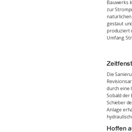
Bauwerks lo
zur Strompro
natürlichen
gestaut und
produziert 
Umfang St
Zeitfens
Die Sanieru
Revisionsar
durch eine 
Sobald der 
Schieber de
Anlage erhä
hydraulisc
Hoffen a