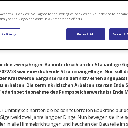
lle erwacht 
 “Accept All Cookies”, you agree to the storing of cookies on your device to enhanc
analyze site usage, and assist in our marketing efforts.
nschlaf
 Settings
Reject All
Accept A
ür den zweijährigen Bauunterbruch an der Stauanlage G
2022/23 war eine drohende Strommangellage. Nun soll d
der Kraftwerke Sarganserland definitiv einen angepass
s erhalten. Die terminkritischen Arbeiten starten Ende
Wiederinbetriebnahme des Pumpspeicherwerks ist Ende M
r Untätigkeit harrten die beiden feuerroten Baukräne auf d
igerwald zwei Jahre lang der Dinge. Nun bewegen sie ihre 
der in alle Himmelsrichtungen und hauchen der Baustelle im 