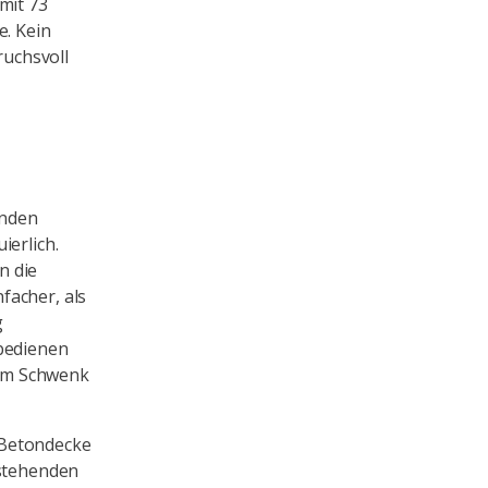
mit 73
e. Kein
ruchsvoll
rnden
ierlich.
n die
facher, als
g
 bedienen
nem Schwenk
 Betondecke
estehenden