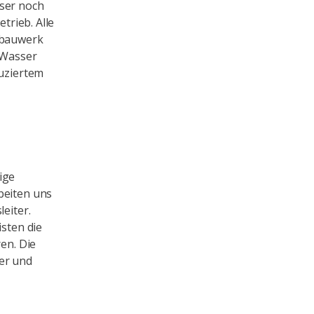
sser noch
trieb. Alle
ufbauwerk
 Wasser
duziertem
ige
beiten uns
eiter.
isten die
en. Die
her und