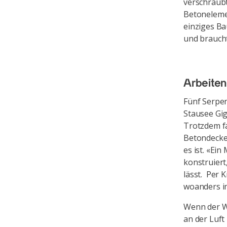
verschraubt
Betonelemen
einziges Ba
und brauch
Arbeiten
Fünf Serpen
Stausee Gig
Trotzdem fa
Betondecke 
es ist. «Ei
konstruiert
lässt. Per 
woanders i
Wenn der W
an der Luft