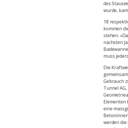
des Stausee
wurde, kam 
18 respekti
kommen die
stehen. «Da
nächsten Ja
Badewannens
muss jederz
Die Kraftw
gemeinsame
Gebrauch zu
Tunnel AG, i
Geometriea
Elementen k
eine massg
Betoninnen
werden die 