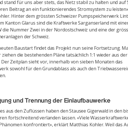
 stand für uns aber stets, das Netz stabil zu halten und auf
en Beitrag an ein funktionierendes Stromsystem zu leisten»
ohler. Hinter dem grössten Schweizer Pumpspeicherwerk Li
m Kanton Glarus sind die Kraftwerke Sarganserland mit eine
 die Nummer Zwei in der Nordostschweiz und eine der grös
eranlagen der Schweiz.
euten Baustart findet das Projekt nun seine Fortsetzung. Ma
r ziehen die bestehenden Pläne tatsächlich 1:1 wieder aus der
 Der Zeitplan sieht vor, innerhalb von sieben Monaten das
erk sowohl für den Grundablass als auch den Triebwasserei
en.
ung und Trennung der Einlaufbauwerke
es aus den Zuflüssen haben den Stausee Gigerwald in den bi
ren fortschreitend verlanden lassen. «Viele Wasserkraftwerk
Phänomen konfrontiert», erklärt Matthias Kohler. Weil das 