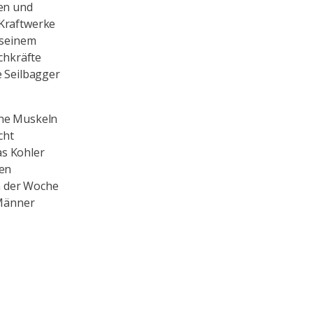
ken und
 Kraftwerke
 seinem
achkräfte
e Seilbagger
ine Muskeln
cht
as Kohler
den
n der Woche
 Männer