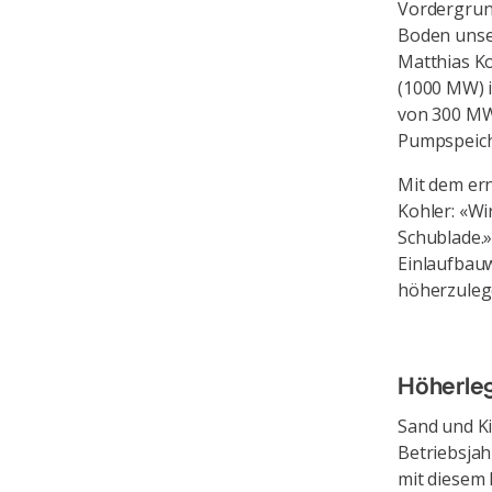
Vordergrund
Boden unser
Matthias K
(1000 MW) i
von 300 MW
Pumpspeich
Mit dem ern
Kohler: «Wi
Schublade.»
Einlaufbauw
höherzuleg
Höherleg
Sand und Ki
Betriebsjah
mit diesem 