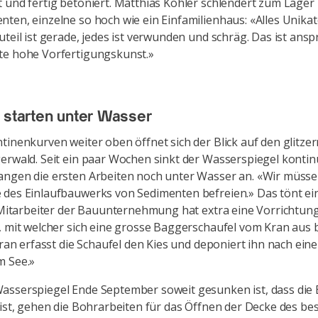
 und fertig betoniert. Matthias Kohler schlendert zum Lager 
ten, einzelne so hoch wie ein Einfamilienhaus: «Alles Unikat
uteil ist gerade, jedes ist verwunden und schräg. Das ist ansp
te hohe Vorfertigungskunst.»
 starten unter Wasser
tinenkurven weiter oben öffnet sich der Blick auf den glitze
erwald. Seit ein paar Wochen sinkt der Wasserspiegel kontinu
ngen die ersten Arbeiten noch unter Wasser an. «Wir müsse
des Einlaufbauwerks von Sedimenten befreien.» Das tönt ein
n Mitarbeiter der Bauunternehmung hat extra eine Vorrichtun
, mit welcher sich eine grosse Baggerschaufel vom Kran aus
Kran erfasst die Schaufel den Kies und deponiert ihn nach ei
m See.»
asserspiegel Ende September soweit gesunken ist, dass die
 ist, gehen die Bohrarbeiten für das Öffnen der Decke des b