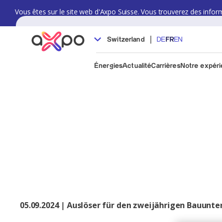
Vous êtes sur le site web d'Axpo Suisse. Vous trouverez des informat
|
Switzerland
DE
FR
EN
Énergies
Actualité
Carrières
Notre expér
05.09.2024 | Auslöser für den zweijährigen Bauun