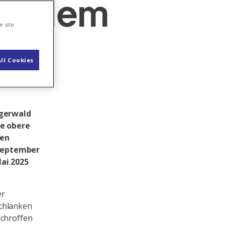
aus dem
e site
ll Cookies
igerwald
ie obere
ten
 September
ai 2025
er
schlanken
schroffen