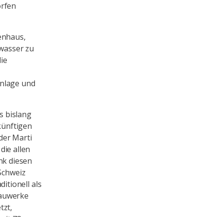
orfen
enhaus,
wasser zu
ie
anlage und
s bislang
künftigen
der Marti
die allen
nk diesen
 Schweiz
tionell als
bauwerke
tzt,