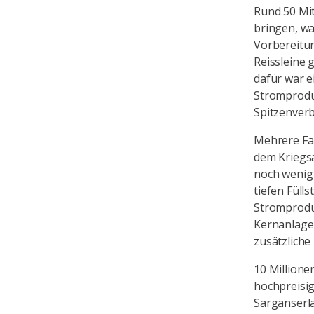
Rund 50 Mi
bringen, wa
Vorbereitu
Reissleine 
dafür war e
Stromprodu
Spitzenverb
Mehrere Fa
dem Kriegsa
noch wenig 
tiefen Füll
Stromprodu
Kernanlage
zusätzliche
10 Million
hochpreisig
Sarganserla