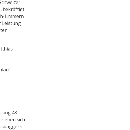
 Schweizer
, bekräftigt
nth-Limmern
r Leistung
sten
tthias
nlauf
slang 48
e sehen sich
Ausbaggern