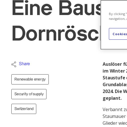
Eine Bauste
By clicking
navigation, 
Dornrösche
Cookies
Auslöser f
Share
im Winter 
Staustufe 
Renewable energy
Grundablas
2024. Die 
Security of supply
geplant.
Verbannt zu
Switzerland
Staumauer G
Glieder wie