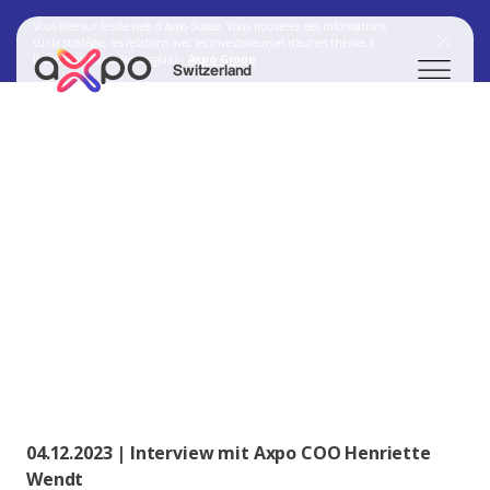
Vous êtes sur le site web d'Axpo Suisse. Vous trouverez des informations
sur la stratégie, les relations avec les investisseurs et d'autres thèmes à
l'adresse suivante (en anglais) :
Axpo Group
Switzerland
Chercher
Axpo Group
04.12.2023 | Interview mit Axpo COO Henriette
Wendt