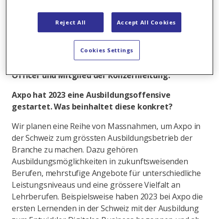
Der Fachkräftemangel beschäftigt auch die
Energiebranche. Im Zuge der Energiewende sind
Reject All
Accept All Cookies
viele neue Fähigkeiten und Kompetenzen
gefragt. Axpo hat deshalb eine
Ausbildungsoffensive gestartet. Verantwortlich
Cookies Settings
dafür ist Henriette Wendt, Chief Operating
Officer und Mitglied der Konzernleitung.
Axpo hat 2023 eine Ausbildungsoffensive
gestartet. Was beinhaltet diese konkret?
Wir planen eine Reihe von Massnahmen, um Axpo in
der Schweiz zum grössten Ausbildungsbetrieb der
Branche zu machen. Dazu gehören
Ausbildungsmöglichkeiten in zukunftsweisenden
Berufen, mehrstufige Angebote für unterschiedliche
Leistungsniveaus und eine grössere Vielfalt an
Lehrberufen. Beispielsweise haben 2023 bei Axpo die
ersten Lernenden in der Schweiz mit der Ausbildung