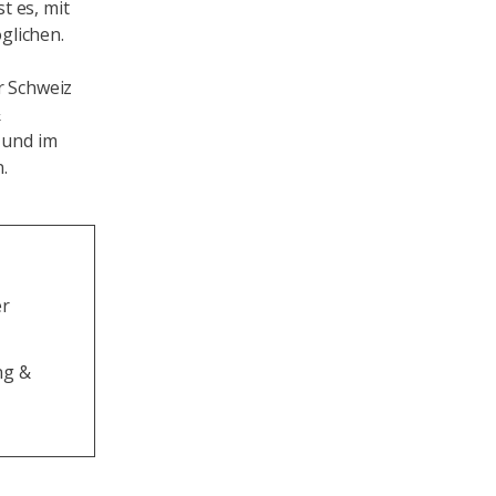
t es, mit
glichen.
r Schweiz
&
 und im
.
er
ng &