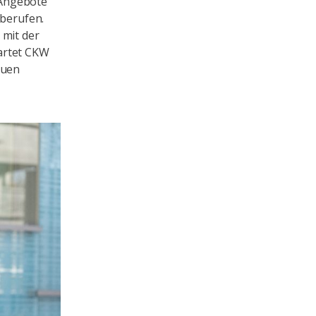
 Angebote
rberufen.
 mit der
artet CKW
euen