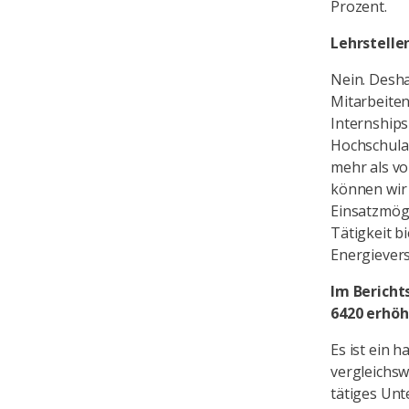
Prozent.
Lehrstelle
Nein. Desh
Mitarbeiten
Internship
Hochschulab
mehr als vo
können wir 
Einsatzmögl
Tätigkeit b
Energiever
Im Bericht
6420 erhöh
Es ist ein 
vergleichsw
tätiges Unt