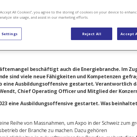
ergiewende b
 “Accept All Cookies”, you agree to the storing of cookies on your device to enhanc
analyze site usage, and assist in our marketing efforts.
hr Fachkräfte
 Settings
Reject All
Accept A
äftemangel beschäftigt auch die Energiebranche. Im Zu
de sind viele neue Fähigkeiten und Kompetenzen gefra
b eine Ausbildungsoffensive gestartet. Verantwortlich da
Wendt, Chief Operating Officer und Mitglied der Konzer
023 eine Ausbildungsoffensive gestartet. Was beinhaltet
 eine Reihe von Massnahmen, um Axpo in der Schweiz zum g
sbetrieb der Branche zu machen. Dazu gehören