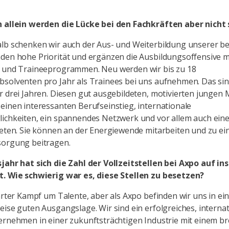
n allein werden die Lücke bei den Fachkräften aber nicht 
alb schenken wir auch der Aus- und Weiterbildung unserer 
den hohe Priorität und ergänzen die Ausbildungsoffensive m
s und Traineeprogrammen. Neu werden wir bis zu 18
solventen pro Jahr als Trainees bei uns aufnehmen. Das sin
r drei Jahren. Diesen gut ausgebildeten, motivierten jungen
einen interessanten Berufseinstieg, internationale
ichkeiten, ein spannendes Netzwerk und vor allem auch eine
ieten. Sie können an der Energiewende mitarbeiten und zu ei
sorgung beitragen.
sjahr hat sich die Zahl der Vollzeitstellen bei Axpo auf i
t. Wie schwierig war es, diese Stellen zu besetzen?
harter Kampf um Talente, aber als Axpo befinden wir uns in ei
eise guten Ausgangslage. Wir sind ein erfolgreiches, internat
ernehmen in einer zukunftsträchtigen Industrie mit einem br