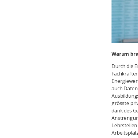
Warum bra
Durch die E
Fachkräften
Energiewend
auch Datens
Ausbildungs
grösste pri
dank des Ge
Anstrengung
Lehrstellen
Arbeitsplät