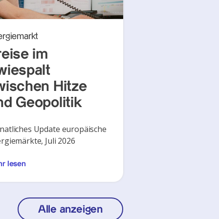
ergiemarkt
reise im
wiespalt
wischen Hitze
nd Geopolitik
atliches Update europäische
rgiemärkte, Juli 2026
r lesen
Alle anzeigen