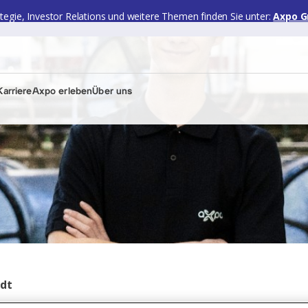
ategie, Investor Relations und weitere Themen finden Sie unter:
Axpo G
arriere
Axpo erleben
Über uns
ndt