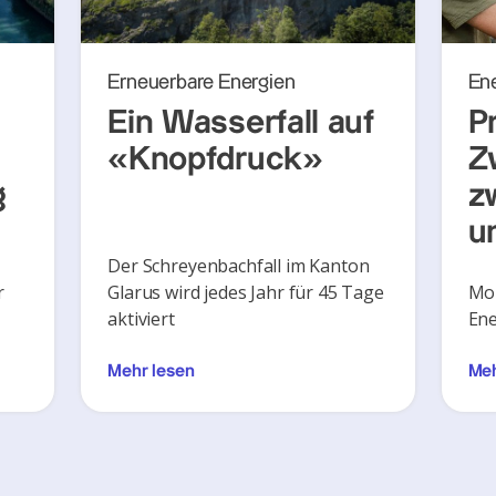
Erneuerbare Energien
En
Ein Wasserfall auf
P
«Knopfdruck»
Z
g
z
u
Der Schreyenbachfall im Kanton
r
Glarus wird jedes Jahr für 45 Tage
Mon
aktiviert
Ene
Mehr lesen
Meh