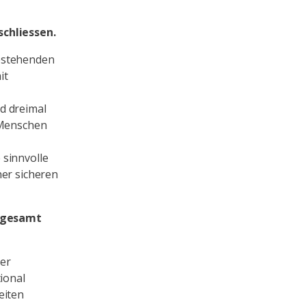
schliessen.
bestehenden
it
d dreimal
 Menschen
 sinnvolle
ner sicheren
nsgesamt
ner
ional
eiten