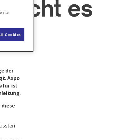
raucht es
e site
»
ll Cookies
ge der
gt. Axpo
für ist
nleitung.
 diese
rössten