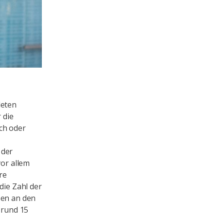
deten
 die
ch oder
 der
vor allem
re
die Zahl der
sen an den
 rund 15