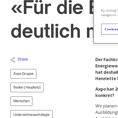
«Für die En
By clicking
navigation, 
deutlich me
Cookies
Der Fachkr
Share
Energiewen
hat deshal
Axpo Gruppe
Henriette 
Baden (Hauptsitz)
Axpo hat 2
konkret?
Menschen
Wir planen
Ausbildung
Unternehmensstrategie