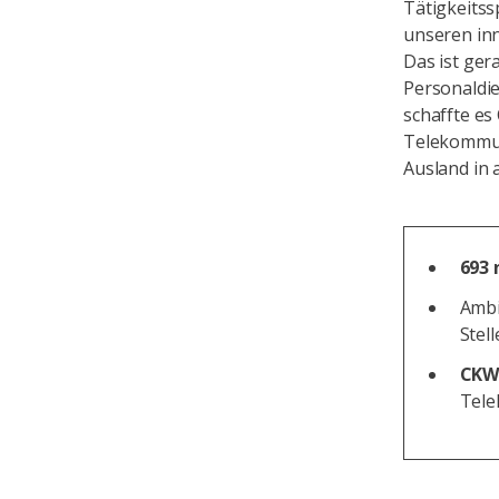
Tätigkeitss
unseren inn
Das ist ger
Personaldie
schaffte es
Telekommuni
Ausland in 
693 
Ambi
Stel
CKW:
Tele