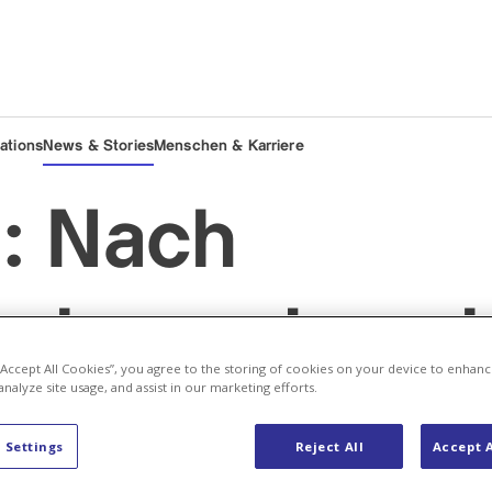
lations
News & Stories
Menschen & Karriere
: Nach
nelementwech
 “Accept All Cookies”, you agree to the storing of cookies on your device to enhanc
analyze site usage, and assist in our marketing efforts.
r am Netz
 Settings
Reject All
Accept A