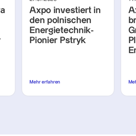
ra
Axpo investiert in
A
den polnischen
b
Energietechnik-
G
r
Pionier Pstryk
P
E
Mehr erfahren
Meh