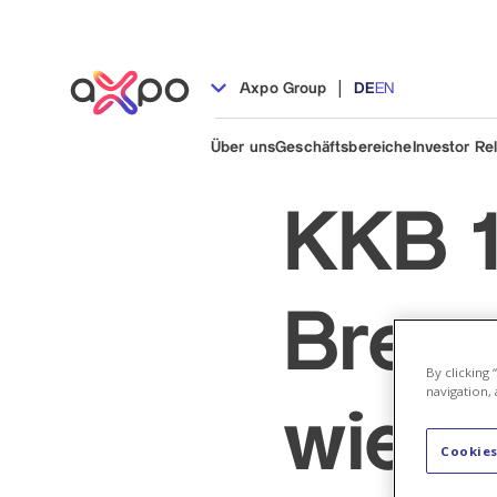
|
Axpo Group
DE
EN
Über uns
Geschäftsbereiche
Investor Re
KKB 1
Bren
By clicking
navigation, 
wiede
Cookies