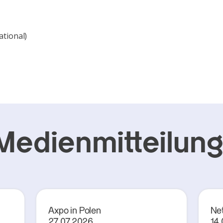
ational)
Medienmitteilun
Axpo in Polen
Ne
27.07.2026
14