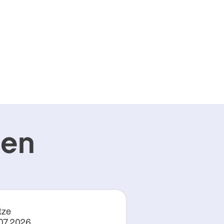
gen
tze
.07.2026