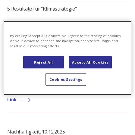
5 Resultate für "Klimastrategie"
Alles
(5)
By clicking “Accept All Cookies”, you agree to the storing of cookies
on your device to enhance site navigation, analyze site usage, and
assist in our marketing efforts.
Nachhaltigkeit
,
06.03.2024
Reject All
Accept All Cookies
Axpo Klimastrategie: ehrgeizig und
herausfordernd zugleich
Cookies Settings
Netto-Null-Ambition
Link
Nachhaltigkeit
,
10.12.2025