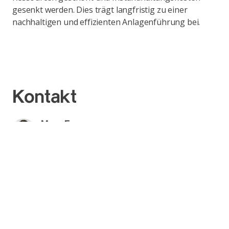
gesenkt werden. Dies trägt langfristig zu einer
nachhaltigen und effizienten Anlagenführung bei.
Kontakt
Marc Furrer
Head of Digital Transformation Nuclear /
Head BIM Competence Center Axpo
Axpo Power AG
Kernenergie
Parkstrasse 23 | CH-5401 Baden