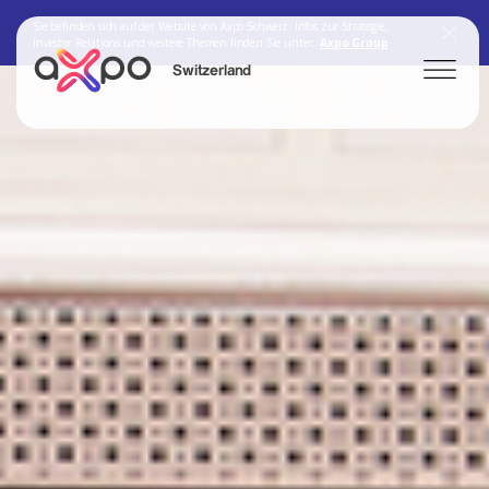
Sie befinden sich auf der Website von Axpo Schweiz. Infos zur Strategie,
Investor Relations und weitere Themen finden Sie unter:
Axpo Group
Switzerland
Search
Axpo Group