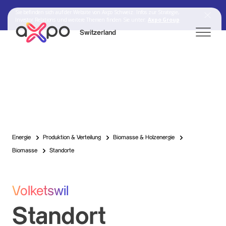
Sie befinden sich auf der Website von Axpo Schweiz. Infos zur Strategie,
Investor Relations und weitere Themen finden Sie unter:
Axpo Group
Switzerland
Search
Axpo Group
Energie
Produktion & Verteilung
Biomasse & Holzenergie
Biomasse
Standorte
Volketswil
Standort