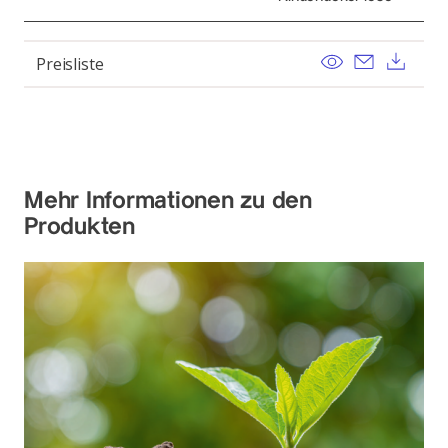
View
Send ema
Dow
Preisliste
Mehr Informationen zu den
Produkten