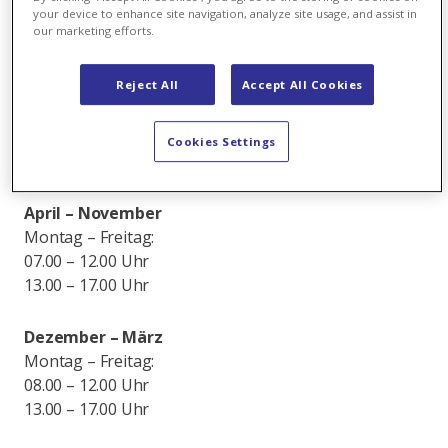
Schützenstrasse 60
your device to enhance site navigation, analyze site usage, and assist in
our marketing efforts.
8604 Volketswil
Patrik Caminada
Reject All
Accept All Cookies
Verkaufsberater (Biomasseannahme und -verkauf)
+41 79 461 76 99
Cookies Settings
Öffnungszeiten
April – November
Montag – Freitag:
07.00 – 12.00 Uhr
13.00 – 17.00 Uhr
Dezember – März
Montag – Freitag:
08.00 – 12.00 Uhr
13.00 – 17.00 Uhr